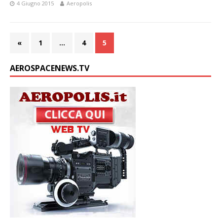
4 Giugno 2015
Aeropolis
«
1
…
4
5
AEROSPACENEWS.TV