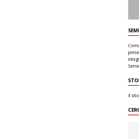
SEM
Comun
prese
integr
Semin
STO
Il si
CER