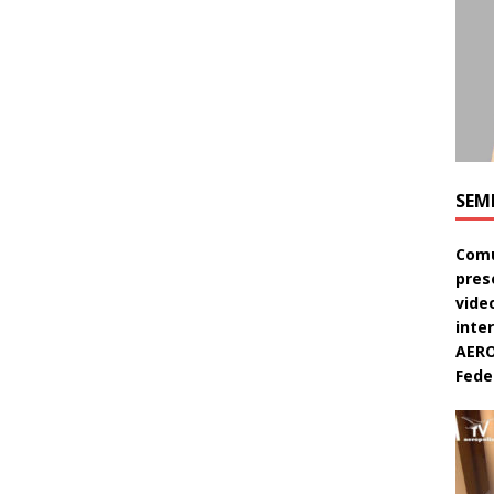
SEM
Comu
pres
video
inte
AERO
Feder