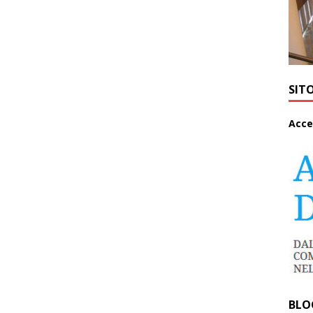
SIT
A
cce
BLO