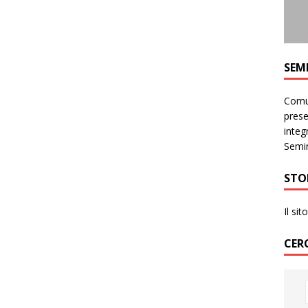
SEM
Comun
prese
integr
Semin
STO
Il si
CER