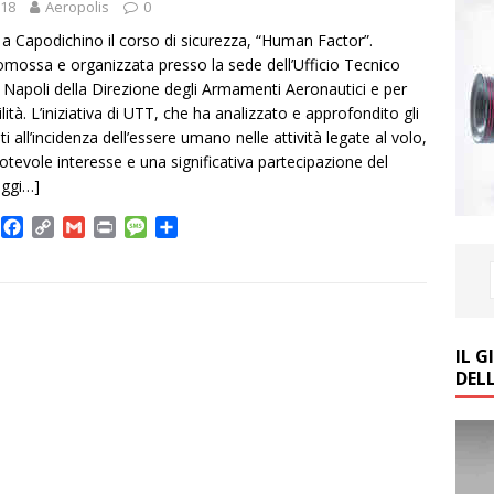
018
Aeropolis
0
 a Capodichino il corso di sicurezza, “Human Factor”.
promossa e organizzata presso la sede dell’Ufficio Tecnico
di Napoli della Direzione degli Armamenti Aeronautici e per
lità. L’iniziativa di UTT, che ha analizzato e approfondito gli
ti all’incidenza dell’essere umano nelle attività legate al volo,
otevole interesse e una significativa partecipazione del
eggi…]
T
F
C
G
P
M
C
w
a
o
m
r
e
o
c
p
a
i
s
n
e
y
i
n
s
d
b
L
l
t
a
i
e
o
i
g
v
IL 
o
n
e
i
DEL
k
k
d
i