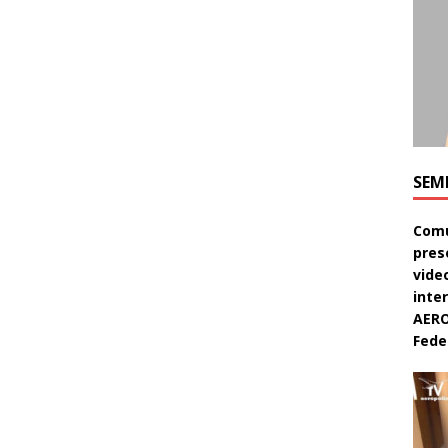
SEM
Comu
pres
video
inte
AERO
Feder