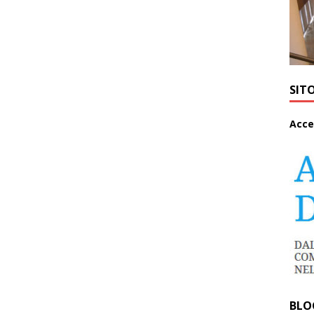
SIT
A
cce
BLO