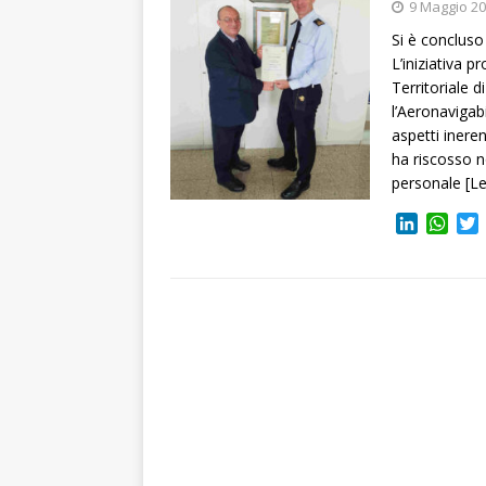
9 Maggio 2
Si è concluso
L’iniziativa 
Territoriale 
l’Aeronavigabi
aspetti ineren
ha riscosso n
personale
[L
L
W
i
h
n
a
i
k
t
t
e
s
t
d
A
I
p
r
n
p