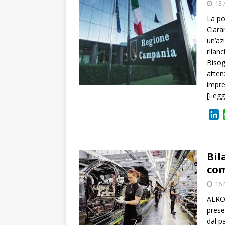
13 
La po
Ciara
un’az
rilan
Bisog
atten
impre
[Legg
L
i
n
k
e
Bil
d
com
I
16
n
AEROP
prese
dal p