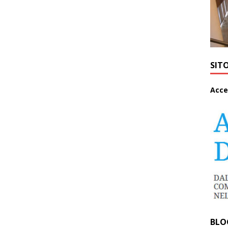
SIT
A
cce
BLO