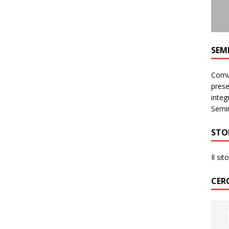
SEM
Comun
prese
integr
Semin
STO
Il si
CER