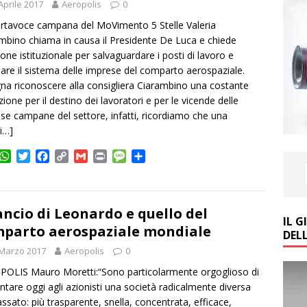
Aprile 2017
Aeropolis
0
rtavoce campana del MoVimento 5 Stelle Valeria
mbino chiama in causa il Presidente De Luca e chiede
ione istituzionale per salvaguardare i posti di lavoro e
ciare il sistema delle imprese del comparto aerospaziale.
na riconoscere alla consigliera Ciarambino una costante
zione per il destino dei lavoratori e per le vicende delle
se campane del settore, infatti, ricordiamo che una
i…]
W
T
F
C
G
P
M
C
h
w
a
o
m
r
e
o
a
i
c
p
a
i
s
n
t
t
e
y
i
n
s
d
s
t
b
L
l
t
a
i
ancio di Leonardo e quello del
IL 
A
e
o
i
g
v
parto aerospaziale mondiale
DEL
p
r
o
n
e
i
 Marzo 2017
p
k
Aeropolis
k
0
d
i
OLIS Mauro Moretti:“Sono particolarmente orgoglioso di
ntare oggi agli azionisti una società radicalmente diversa
assato: più trasparente, snella, concentrata, efficace,