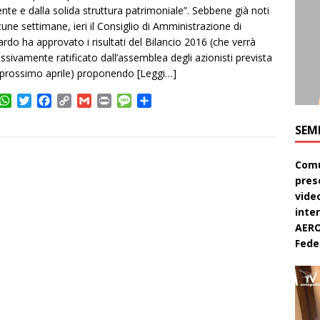
iente e dalla solida struttura patrimoniale”. Sebbene già noti
cune settimane, ieri il Consiglio di Amministrazione di
rdo ha approvato i risultati del Bilancio 2016 (che verrà
ssivamente ratificato dall’assemblea degli azionisti prevista
l prossimo aprile) proponendo
[Leggi…]
W
T
F
C
G
P
M
C
h
w
a
o
m
r
e
o
a
i
c
p
a
i
s
n
SEM
t
t
e
y
i
n
s
d
s
t
b
L
l
t
a
i
Comu
A
e
o
i
g
v
pres
p
r
o
n
e
i
video
p
k
k
d
inte
i
AERO
Feder