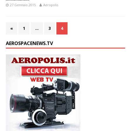
27 Gennaio 2015
Aeropolis
«
1
…
3
4
AEROSPACENEWS.TV