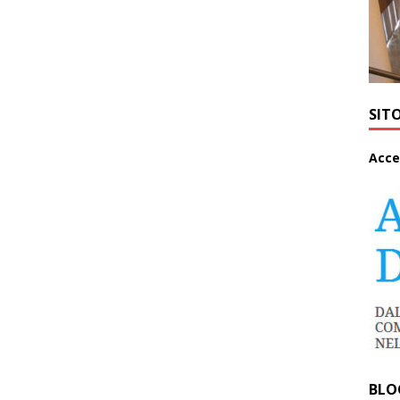
SIT
A
cce
BLO