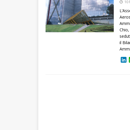
10 
L’Ass
Aeros
Ammin
Chio,
sedut
il Bi
Ammin
L
i
n
k
e
d
I
n