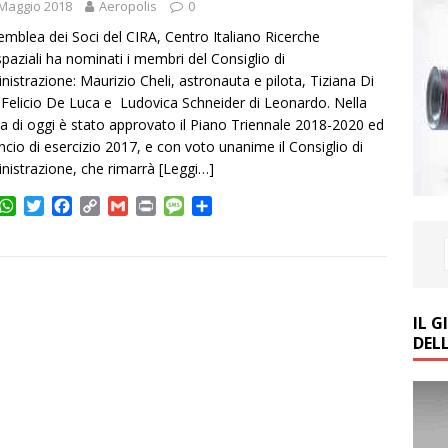
Maggio 2018
Aeropolis
0
emblea dei Soci del CIRA, Centro Italiano Ricerche
paziali ha nominati i membri del Consiglio di
istrazione: Maurizio Cheli, astronauta e pilota, Tiziana Di
 Felicio De Luca e Ludovica Schneider di Leonardo. Nella
a di oggi è stato approvato il Piano Triennale 2018-2020 ed
lancio di esercizio 2017, e con voto unanime il Consiglio di
istrazione, che rimarrà
[Leggi…]
W
T
F
C
G
P
M
C
h
w
a
o
m
r
e
o
a
i
c
p
a
i
s
n
t
t
e
y
i
n
s
d
s
t
b
L
l
t
a
i
A
e
o
i
g
v
IL 
p
r
o
n
e
i
DEL
p
k
k
d
i