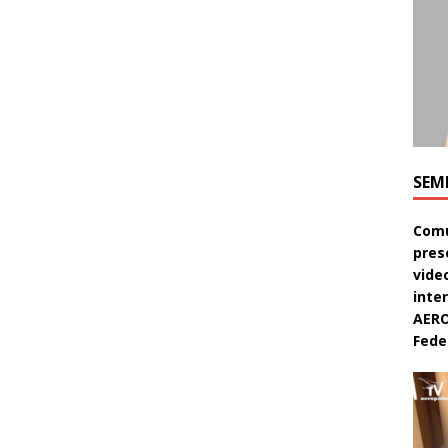
SEM
Comu
pres
video
inte
AERO
Feder