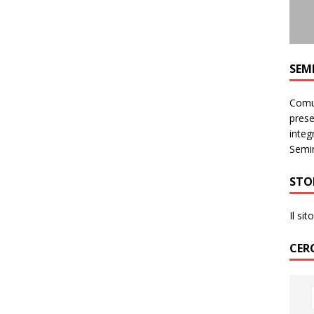
SEM
Comun
prese
integr
Semin
STO
Il si
CER