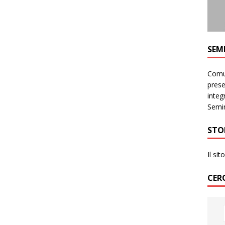
SEM
Comun
prese
integr
Semin
STO
Il si
CER