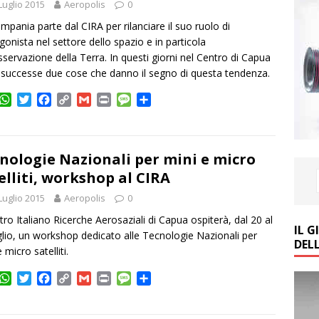
Luglio 2015
Aeropolis
0
mpania parte dal CIRA per rilanciare il suo ruolo di
gonista nel settore dello spazio e in particola
osservazione della Terra. In questi giorni nel Centro di Capua
successe due cose che danno il segno di questa tendenza.
W
T
F
C
G
P
M
C
h
w
a
o
m
r
e
o
a
i
c
p
a
i
s
n
t
t
e
y
i
n
s
d
s
t
b
L
l
t
a
i
nologie Nazionali per mini e micro
A
e
o
i
g
v
elliti, workshop al CIRA
p
r
o
n
e
i
Luglio 2015
p
k
Aeropolis
k
0
d
i
ntro Italiano Ricerche Aerosaziali di Capua ospiterà, dal 20 al
IL 
glio, un workshop dedicato alle Tecnologie Nazionali per
DEL
 micro satelliti.
W
T
F
C
G
P
M
C
h
w
a
o
m
r
e
o
a
i
c
p
a
i
s
n