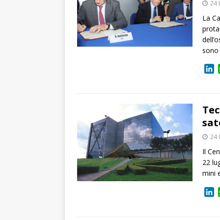
24 
La Ca
prota
dell’
sono 
L
i
n
k
e
Tec
d
sat
I
24 
n
Il Ce
22 lu
mini e
L
i
n