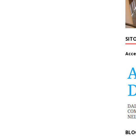
SIT
A
cce
BLO