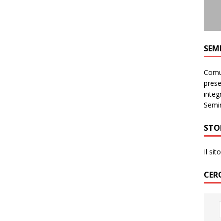
SEM
Comun
prese
integr
Semin
STO
Il si
CER