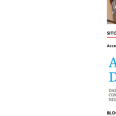
SIT
A
cce
BLO