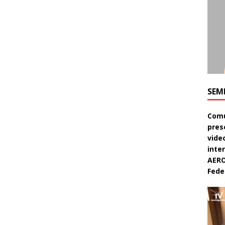
SEM
Comu
pres
video
inte
AERO
Feder