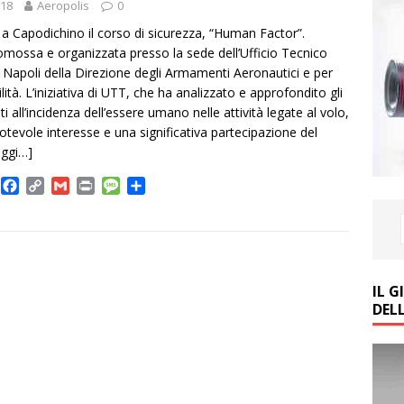
018
Aeropolis
0
 a Capodichino il corso di sicurezza, “Human Factor”.
promossa e organizzata presso la sede dell’Ufficio Tecnico
di Napoli della Direzione degli Armamenti Aeronautici e per
lità. L’iniziativa di UTT, che ha analizzato e approfondito gli
ti all’incidenza dell’essere umano nelle attività legate al volo,
otevole interesse e una significativa partecipazione del
eggi…]
T
F
C
G
P
M
C
w
a
o
m
r
e
o
c
p
a
i
s
n
e
y
i
n
s
d
b
L
l
t
a
i
e
o
i
g
v
IL 
o
n
e
i
DEL
k
k
d
i