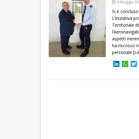
9 Maggio 2
Si è concluso
L’iniziativa 
Territoriale 
l’Aeronavigabi
aspetti ineren
ha riscosso n
personale
[L
L
W
i
h
n
a
i
k
t
t
e
s
t
d
A
I
p
r
n
p