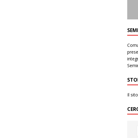
SEM
Comun
prese
integr
Semin
STO
Il si
CER