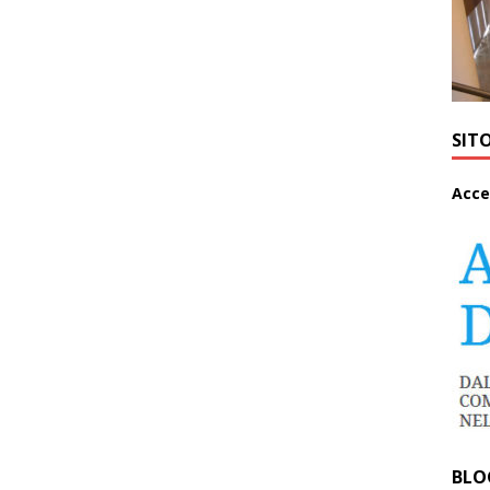
SIT
A
cce
BLO