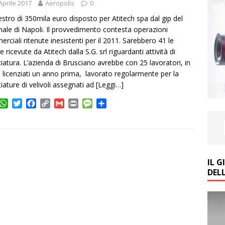
Aprile 2017
Aeropolis
0
stro di 350mila euro disposto per Atitech spa dal gip del
nale di Napoli. Il provvedimento contesta operazioni
rciali ritenute inesistenti per il 2011. Sarebbero 41 le
e ricevute da Atitech dalla S.G. srl riguardanti attività di
ciatura. L’azienda di Brusciano avrebbe con 25 lavoratori, in
à licenziati un anno prima, lavorato regolarmente per la
ciature di velivoli assegnati ad
[Leggi…]
W
T
F
C
G
P
M
C
h
w
a
o
m
r
e
o
a
i
c
p
a
i
s
n
t
t
e
y
i
n
s
d
s
t
b
L
l
t
a
i
A
e
o
i
g
v
IL 
p
r
o
n
e
i
DEL
p
k
k
d
i