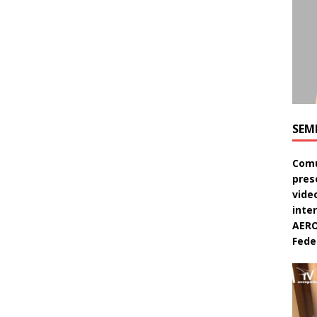
SEM
Comu
pres
video
inte
AERO
Feder