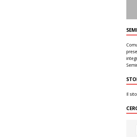
SEM
Comun
prese
integr
Semin
STO
Il si
CER