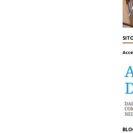
SIT
A
cce
BLO