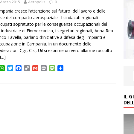
 Marzo 2015
Aeropolis
0
mpania cresce l’attenzione sul futuro del lavoro e delle
se del comparto aerospaziale. I sindacati regionali
cupati sopratutto per le conseguenze occupazionali del
 industriale di Finmeccanica, i segretari regionali, Anna Rea
nco Tavella, parlano d’iniziative a difesa degli impianti e
occupazione in Campania. In un documento delle
derazioni Cgil, Cisl, Uil si esprime un vero allarme raccolto
i…]
W
T
F
C
G
P
M
C
h
w
a
o
m
r
e
o
a
i
c
p
a
i
s
n
t
t
e
y
i
n
s
d
s
t
b
L
l
t
a
i
IL 
A
e
o
i
g
v
DEL
p
r
o
n
e
i
p
k
k
d
i