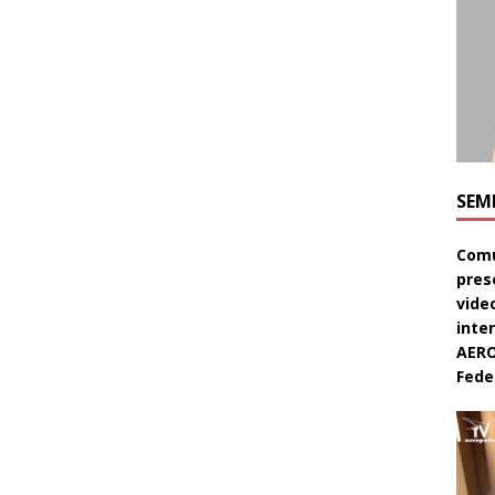
SEM
Comu
pres
video
inte
AERO
Feder