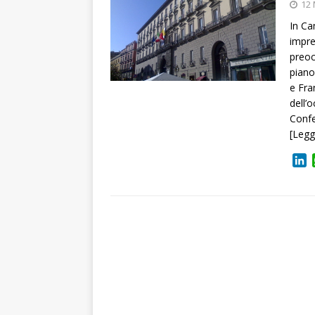
12
In Ca
impre
preoc
piano
e Fra
dell’
Confe
[Legg
L
i
n
k
e
d
I
n