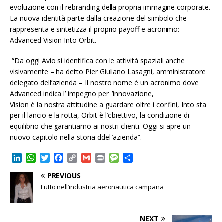
evoluzione con il rebranding della propria immagine corporate.
La nuova identità parte dalla creazione del simbolo che
rappresenta e sintetizza il proprio payoff e acronimo:
Advanced Vision Into Orbit.
“Da oggi Avio si identifica con le attività spaziali anche
visivamente – ha detto Pier Giuliano Lasagni, amministratore
delegato dell’azienda – Il nostro nome è un acronimo dove
Advanced indica l’ impegno per l’innovazione,
Vision è la nostra attitudine a guardare oltre i confini, Into sta
per il lancio e la rotta, Orbit è l’obiettivo, la condizione di
equilibrio che garantiamo ai nostri clienti. Oggi si apre un
nuovo capitolo nella storia ddell’azienda”.
L
W
T
F
C
G
P
M
C
i
h
w
a
o
m
r
e
o
PREVIOUS
n
a
i
c
p
a
i
s
n
k
t
t
e
y
i
n
s
d
Lutto nell’industria aeronautica campana
e
s
t
b
L
l
t
a
i
d
A
e
o
i
g
v
I
p
r
o
n
e
i
NEXT