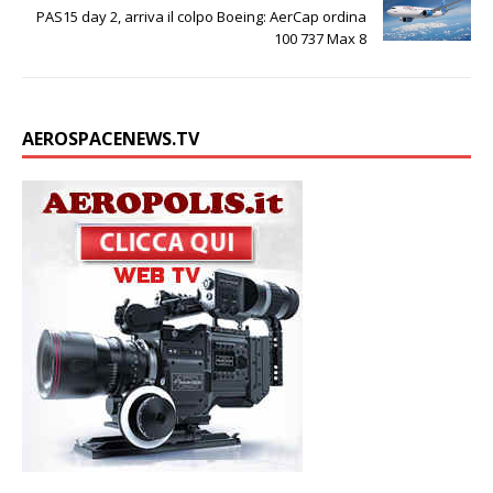
n
p
k
k
d
PAS15 day 2, arriva il colpo Boeing: AerCap ordina
i
100 737 Max 8
AEROSPACENEWS.TV