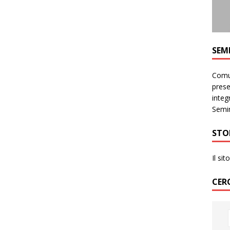
SEM
Comun
prese
integr
Semin
STO
Il si
CER