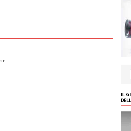
nto.
IL 
DEL