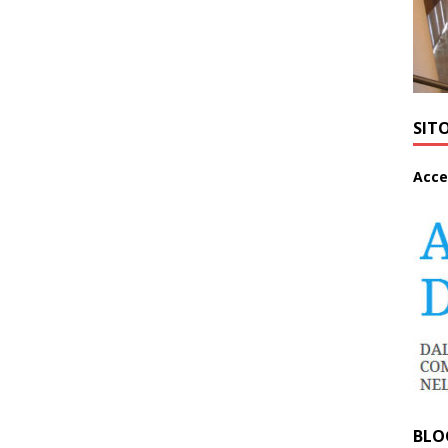
SIT
A
cce
BLO