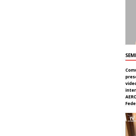
SEM
Comu
pres
video
inte
AERO
Feder