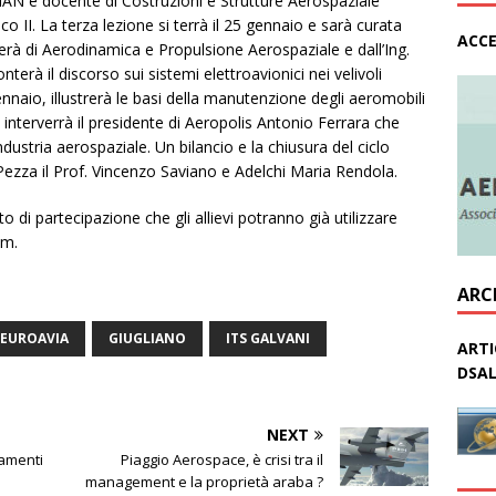
IAN e docente di Costruzioni e Strutture Aerospaziale
co II. La terza lezione si terrà il 25 gennaio e sarà curata
ACCE
erà di Aerodinamica e Propulsione Aerospaziale e dall’Ing.
terà il discorso sui sistemi elettroavionici nei velivoli
ennaio, illustrerà le basi della manutenzione degli aeromobili
 interverrà il presidente di Aeropolis Antonio Ferrara che
’industria aerospaziale. Un bilancio e la chiusura del ciclo
 Pezza il Prof. Vincenzo Saviano e Adelchi Maria Rendola.
ato di partecipazione che gli allievi potranno già utilizzare
um.
ARC
EUROAVIA
GIUGLIANO
ITS GALVANI
ARTI
DSAL
NEXT
iamenti
Piaggio Aerospace, è crisi tra il
management e la proprietà araba ?