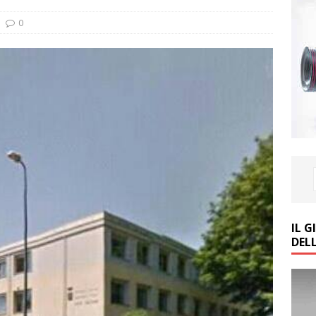
0
IL 
DEL