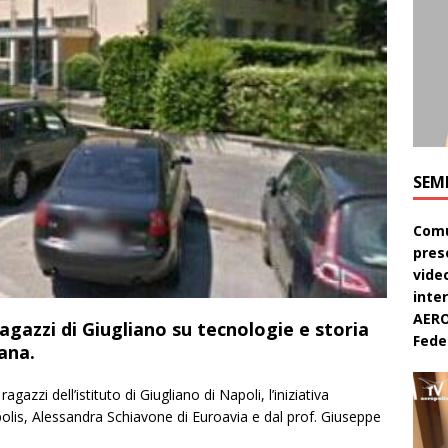
SEM
Comu
pres
video
inte
AERO
ragazzi di Giugliano su tecnologie e storia
Feder
ana.
agazzi dell’istituto di Giugliano di Napoli, l’iniziativa
lis, Alessandra Schiavone di Euroavia e dal prof. Giuseppe