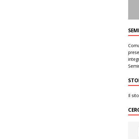
SEM
Comun
prese
integr
Semin
STO
Il si
CER