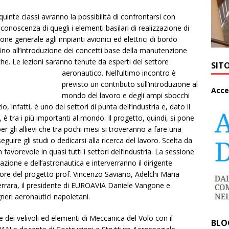
 quinte classi avranno la possibilità di confrontarsi con
conoscenza di quegli i elementi basilari di realizzazione di
zione generale agli impianti avionici ed elettrici di bordo
ino all’introduzione dei concetti base della manutenzione
che.
Le lezioni saranno tenute da esperti del settore
SIT
aeronautico. Nell’ultimo incontro è
previsto un contributo sull’introduzione al
A
cce
mondo del lavoro e degli ampi sbocchi
 infatti, è uno dei settori di punta dell’industria e, dato il
è tra i più importanti al mondo. Il progetto, quindi, si pone
per gli allievi che tra pochi mesi si troveranno a fare una
seguire gli studi o dedicarsi alla ricerca del lavoro. Scelta da
vorevole in quasi tutti i settori dell’industria. La sessione
iazione e dell’astronautica e interverranno il dirigente
tore del progetto prof. Vincenzo Saviano, Adelchi Maria
Ferrara, il presidente di EUROAVIA Daniele Vangone e
neri aeronautici napoletani.
e dei velivoli ed elementi di Meccanica del Volo con il
BLO