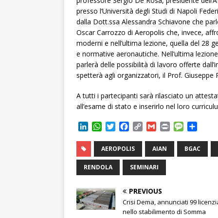
professore Sergio De Rosa, presidente dell’A
presso l’Università degli Studi di Napoli Federi
dalla Dott.ssa Alessandra Schiavone che parl
Oscar Carrozzo di Aeropolis che, invece, affron
moderni e nell’ultima lezione, quella del 28 g
e normative aeronautiche. Nell’ultima lezione
parlerà delle possibilità di lavoro offerte dall
spetterà agli organizzatori, il Prof. Giuseppe
A tutti i partecipanti sarà rilasciato un attest
all’esame di stato e inserirlo nel loro curricul
L
W
T
F
C
G
P
M
C
i
h
w
a
o
m
r
e
o
n
a
i
c
p
a
i
s
n
AEROPOLIS
AIAN
BGAC
k
t
t
e
y
i
n
s
d
e
s
t
b
L
l
t
a
i
RENDOLA
SEMINARI
d
A
e
o
i
g
v
I
p
r
o
n
e
i
PREVIOUS
n
p
k
k
d
Crisi Dema, annunciati 99 licenz
i
nello stabilimento di Somma