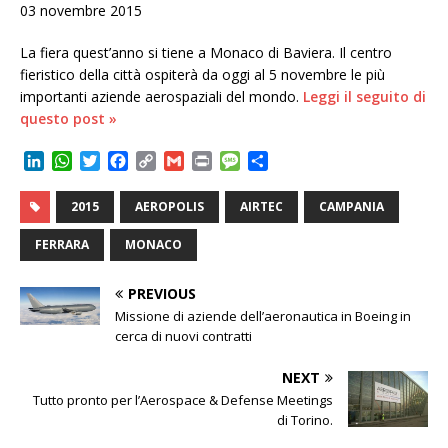
03 novembre 2015
La fiera quest’anno si tiene a Monaco di Baviera. Il centro
fieristico della città ospiterà da oggi al 5 novembre le più
importanti aziende aerospaziali del mondo.
Leggi il seguito di
questo post »
L
W
T
F
C
G
P
M
C
i
h
w
a
o
m
r
e
o
n
a
i
c
p
a
i
s
n
2015
AEROPOLIS
AIRTEC
CAMPANIA
k
t
t
e
y
i
n
s
d
e
s
t
b
L
l
t
a
i
FERRARA
MONACO
d
A
e
o
i
g
v
I
p
r
o
n
e
i
PREVIOUS
n
p
k
k
d
Missione di aziende dell’aeronautica in Boeing in
i
cerca di nuovi contratti
NEXT
Tutto pronto per l’Aerospace & Defense Meetings
di Torino.