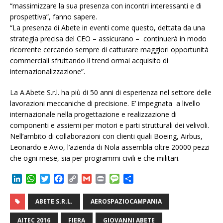
“massimizzare la sua presenza con incontri interessanti e di
prospettiva”, fanno sapere.
“La presenza di Abete in eventi come questo, dettata da una
strategia precisa del CEO – assicurano – continuerà in modo
ricorrente cercando sempre di catturare maggiori opportunità
commerciali sfruttando il trend ormai acquisito di
internazionalizzazione”.
La A.Abete S.r.l. ha più di 50 anni di esperienza nel settore delle
lavorazioni meccaniche di precisione. E’ impegnata a livello
internazionale nella progettazione e realizzazione di
componenti e assiemi per motori e parti strutturali dei velivoli.
Nell’ambito di collaborazioni con clienti quali Boeing, Airbus,
Leonardo e Avio, l’azienda di Nola assembla oltre 20000 pezzi
che ogni mese, sia per programmi civili e che militari.
L
W
T
F
C
G
P
M
C
i
h
w
a
o
m
r
e
o
n
a
i
c
p
a
i
s
n
ABETE S.R.L.
AEROSPAZIOCAMPANIA
k
t
t
e
y
i
n
s
d
e
s
t
b
L
l
t
a
i
AITEC 2016
FIERA
GIOVANNI ABETE