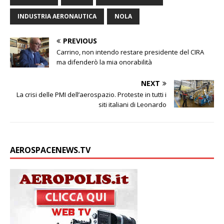
d
A
e
o
i
g
v
I
p
r
o
n
e
i
INDUSTRIA AERONAUTICA
NOLA
n
p
k
k
d
i
PREVIOUS
Carrino, non intendo restare presidente del CIRA
ma difenderò la mia onorabilità
NEXT
La crisi delle PMI dell’aerospazio. Proteste in tutti i
siti italiani di Leonardo
AEROSPACENEWS.TV