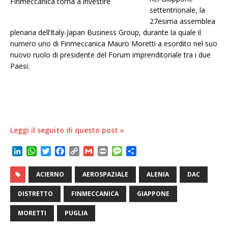
settentrionale, la
27esima assemblea
plenaria dell’Italy-Japan Business Group, durante la quale il
numero uno di Finmeccanica Mauro Moretti a esordito nel suo
nuovo ruolo di presidente del Forum imprenditoriale tra i due
Paesi.
Leggi il seguito di questo post »
L
W
T
F
C
G
P
M
C
i
h
w
a
o
m
r
e
o
n
a
i
c
p
a
i
s
n
ACIERNO
AEROSPAZIALE
ALENIA
DAC
k
t
t
e
y
i
n
s
d
e
s
t
b
L
l
t
a
i
DISTRETTO
FINMECCANICA
GIAPPONE
d
A
e
o
i
g
v
I
p
r
o
n
e
i
MORETTI
PUGLIA
n
p
k
k
d