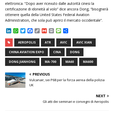
elettronica. “Dopo aver ricevuto dalle autorità cinesi la
certificazione di idoneità al volo” dice ancora Dong, “bisognerà
ottenere quella della United States Federal Aviation
Administration, che sola può aprirci il mercato occidentale”.
L
W
T
F
C
G
P
M
C
i
h
w
a
o
m
r
e
o
n
a
i
c
p
a
i
s
n
AEROPOLIS
ATR
AVIC
AVIC XIAN
k
t
t
e
y
i
n
s
d
e
s
t
b
L
l
t
a
i
CHINA AVIATION EXPO
CINA
DONG
d
A
e
o
i
g
v
I
p
r
o
n
e
i
DONG JIANHONG
MA-700
MA60
MA600
n
p
k
k
d
i
PREVIOUS
Vulcanair, sei P68 per la forza aerea della polizia
UK
NEXT
Gli atti dei seminari e convegni di Aeropolis