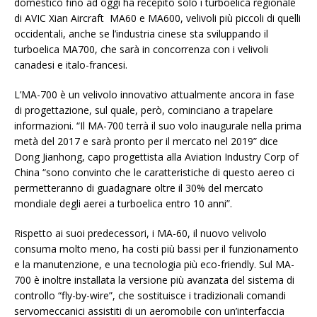
domestico fino ad oggi ha recepito solo i turboelica regionale
di AVIC Xian Aircraft MA60 e MA600, velivoli più piccoli di quelli
occidentali, anche se l’industria cinese sta sviluppando il
turboelica MA700, che sarà in concorrenza con i velivoli
canadesi e italo-francesi.
L’MA-700 è un velivolo innovativo attualmente ancora in fase
di progettazione, sul quale, però, cominciano a trapelare
informazioni. “Il MA-700 terrà il suo volo inaugurale nella prima
metà del 2017 e sarà pronto per il mercato nel 2019” dice
Dong Jianhong, capo progettista alla Aviation Industry Corp of
China “sono convinto che le caratteristiche di questo aereo ci
permetteranno di guadagnare oltre il 30% del mercato
mondiale degli aerei a turboelica entro 10 anni”.
Rispetto ai suoi predecessori, i MA-60, il nuovo velivolo
consuma molto meno, ha costi più bassi per il funzionamento
e la manutenzione, e una tecnologia più eco-friendly. Sul MA-
700 è inoltre installata la versione più avanzata del sistema di
controllo “fly-by-wire”, che sostituisce i tradizionali comandi
servomeccanici assistiti di un aeromobile con un’interfaccia