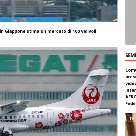
 in Giappone stima un mercato di 100 velivoli
SEM
Comu
pres
video
inte
AERO
Feder