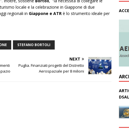
o
”. Inoltre, sostiene
Bortoli
, “la necessità di collegare le
 turismo locale e la celebrazione in Giappone di due
ACCE
aggi regionali in
Giappone e ATR
è lo strumento ideale per
ONE
STEFANO BORTOLI
NEXT
amenti
Puglia. Finanziati progetti del Distretto
spazio
Aerospaziale per 8 milioni
ARC
ARTI
DSAL