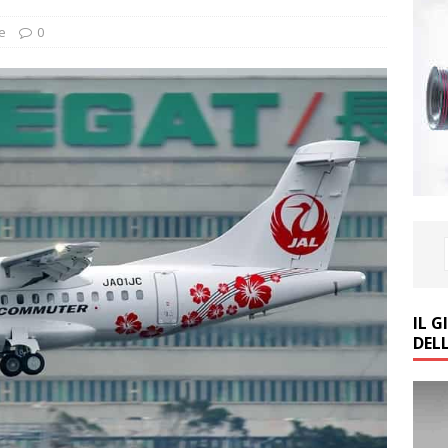
e
0
IL 
DEL