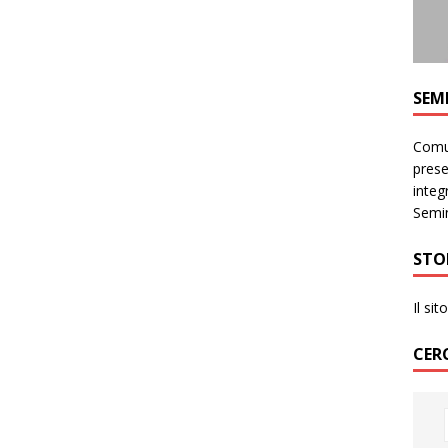
SEM
Comun
prese
integr
Semin
STO
Il si
CER