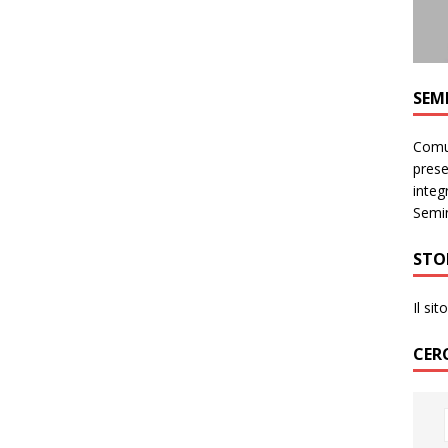
SEM
Comun
prese
integr
Semin
STO
Il si
CER