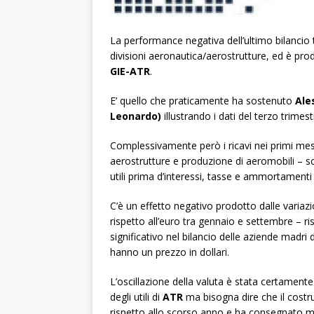
La performance negativa dell’ultimo bilancio t
divisioni aeronautica/aerostrutture, ed è pro
GIE-ATR
.
E’ quello che praticamente ha sostenuto
Ale
Leonardo)
illustrando i dati del terzo trime
Complessivamente però i ricavi nei primi mes
aerostrutture e produzione di aeromobili – sono
utili prima d’interessi, tasse e ammortamenti 
C’è un effetto negativo prodotto dalle variazio
rispetto all’euro tra gennaio e settembre – r
significativo nel bilancio delle aziende madri
hanno un prezzo in dollari.
L’oscillazione della valuta è stata certament
degli utili di
ATR
ma bisogna dire che il costr
rispetto allo scorso anno e ha consegnato me