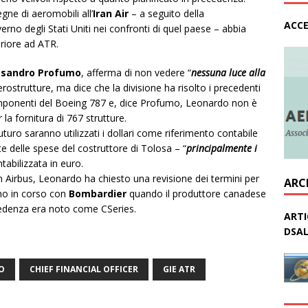
gne di aeromobili all’
Iran Air
– a seguito della
ACCE
erno degli Stati Uniti nei confronti di quel paese – abbia
riore ad ATR.
ssandro Profumo
, afferma di non vedere “
nessuna luce alla
 aerostrutture, ma dice che la divisione ha risolto i precedenti
omponenti del Boeing 787 e, dice Profumo, Leonardo non è
la fornitura di 767 strutture.
uturo saranno utilizzati i dollari come riferimento contabile
te delle spese del costruttore di Tolosa – “
principalmente i
tabilizzata in euro.
on Airbus, Leonardo ha chiesto una revisione dei termini per
ARC
ano in corso con
Bombardier
quando il produttore canadese
cedenza era noto come CSeries.
ARTI
DSAL
O
CHIEF FINANCIAL OFFICER
GIE ATR