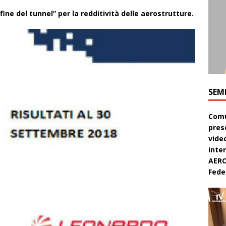
ine del tunnel” per la redditività delle aerostrutture.
SEM
Comu
pres
video
inte
AERO
Feder