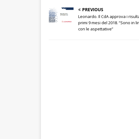
I
p
r
o
n
e
i
PREVIOUS
n
p
k
k
d
Leonardo. Il CdA approva i risulta
i
primi 9 mesi del 2018. “Sono in l
con le aspettative”