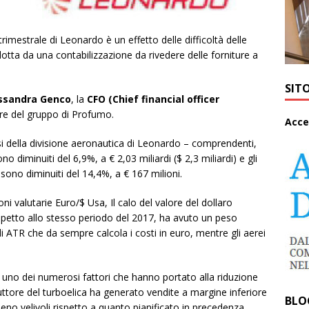
rimestrale di Leonardo è un effetto delle difficoltà delle
dotta da una contabilizzazione da rivedere delle forniture a
SIT
ssandra Genco
, la
CFO (Chief financial officer
stre del gruppo di Profumo.
A
cce
i della divisione aeronautica di Leonardo – comprendenti,
 diminuiti del 6,9%, a € 2,03 miliardi ($ 2,3 miliardi) e gli
sono diminuiti del 14,4%, a € 167 milioni.
ni valutarie Euro/$ Usa, Il calo del valore del dollaro
ispetto allo stesso periodo del 2017, ha avuto un peso
 di ATR che da sempre calcola i costi in euro, mentre gli aerei
e uno dei numerosi fattori che hanno portato alla riduzione
uttore del turboelica ha generato vendite a margine inferiore
BLO
no velivoli rispetto a quanto pianificato in precedenza.