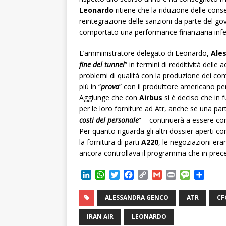
Leonardo
ritiene che la riduzione delle conse
reintegrazione delle sanzioni da parte del gov
comportato una performance finanziaria infe
L’amministratore delegato di Leonardo,
Ale
fine del tunnel
” in termini di redditività delle
problemi di qualità con la produzione dei c
più in “
prova
” con il produttore americano per 
Aggiunge che con
Airbus
si è deciso che in f
per le loro forniture ad Atr, anche se una par
costi del personale
” – continuerà a essere con
Per quanto riguarda gli altri dossier aperti c
la fornitura di parti
A220
, le negoziazioni er
ancora controllava il programma che in pre
L
W
T
F
C
G
P
M
C
i
h
w
a
o
m
r
e
o
n
a
i
c
p
a
i
s
n
ALESSANDRA GENCO
ATR
CF
k
t
t
e
y
i
n
s
d
e
s
t
b
L
l
t
a
i
IRAN AIR
LEONARDO
d
A
e
o
i
g
v