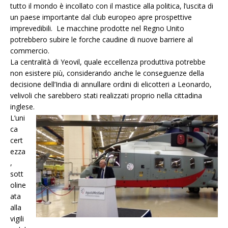
tutto il mondo è incollato con il mastice alla politica, l’uscita di
un paese importante dal club europeo apre prospettive
imprevedibili. Le macchine prodotte nel Regno Unito
potrebbero subire le forche caudine di nuove barriere al
commercio.
La centralità di Yeovil, quale eccellenza produttiva potrebbe
non esistere più, considerando anche le conseguenze della
decisione dell’India di annullare ordini di elicotteri a Leonardo,
velivoli che sarebbero stati realizzati proprio nella cittadina
inglese.
L’uni
ca
cert
ezza
,
sott
oline
ata
alla
vigili