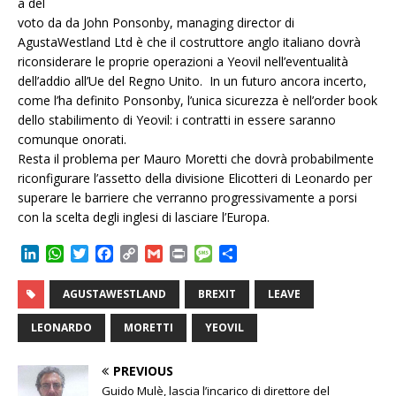
a del
voto da da John Ponsonby, managing director di
AgustaWestland Ltd è che il costruttore anglo italiano dovrà
riconsiderare le proprie operazioni a Yeovil nell’eventualità
dell’addio all’Ue del Regno Unito. In un futuro ancora incerto,
come l’ha definito Ponsonby, l’unica sicurezza è nell’order book
dello stabilimento di Yeovil: i contratti in essere saranno
comunque onorati.
Resta il problema per Mauro Moretti che dovrà probabilmente
riconfigurare l’assetto della divisione Elicotteri di Leonardo per
superare le barriere che verranno progressivamente a porsi
con la scelta degli inglesi di lasciare l’Europa.
L
W
T
F
C
G
P
M
C
i
h
w
a
o
m
r
e
o
n
a
i
c
p
a
i
s
n
AGUSTAWESTLAND
BREXIT
LEAVE
k
t
t
e
y
i
n
s
d
e
s
t
b
L
l
t
a
i
LEONARDO
MORETTI
YEOVIL
d
A
e
o
i
g
v
I
p
r
o
n
e
i
PREVIOUS
n
p
k
k
d
Guido Mulè, lascia l’incarico di direttore del
i