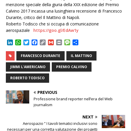
menzione speciale della giuria della XXX edizione del Premio
Calvino 2017 incassa una lusinghiera recensione di Francesco
Durante, critico del Il Mattino di Napoli.
Roberto Todisco che si occupa di comunicazione
aerospaziale
https://goo.gl/EdAw1y
L
W
T
F
C
G
P
M
C
i
h
w
a
o
m
r
e
o
n
a
i
c
p
a
i
s
n
FRANCESCO DURANTE
IL MATTINO
k
t
t
e
y
i
n
s
d
e
s
t
b
L
l
t
a
i
JIMMI L'AMERICANO
PREMIO CALVINO
d
A
e
o
i
g
v
I
p
r
o
n
e
i
ROBERTO TODISCO
n
p
k
k
d
i
PREVIOUS
Professione brand reporter nell’era del Web
journalism
NEXT
Aerospazio ” I tavoli tematici inclusivi sono
necessari per una corretta valutazione dei progetti