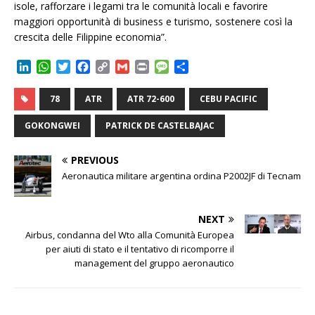
isole, rafforzare i legami tra le comunità locali e favorire
maggiori opportunità di business e turismo, sostenere così la
crescita delle Filippine economia”.
L
W
T
F
C
G
P
M
C
i
h
w
a
o
m
r
e
o
n
a
i
c
p
a
i
s
n
78
ATR
ATR 72-600
CEBU PACIFIC
k
t
t
e
y
i
n
s
d
e
s
t
b
L
l
t
a
i
GOKONGWEI
PATRICK DE CASTELBAJAC
d
A
e
o
i
g
v
I
p
r
o
n
e
i
PREVIOUS
n
p
k
k
d
Aeronautica militare argentina ordina P2002JF di Tecnam
i
NEXT
Airbus, condanna del Wto alla Comunità Europea
per aiuti di stato e il tentativo di ricomporre il
management del gruppo aeronautico