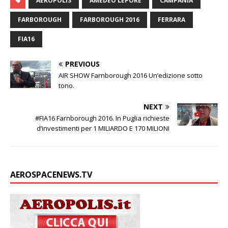
AEROPOLIS
AMEDEO LEPORE
CAMPANIA
k
t
t
e
y
i
n
s
d
e
s
t
b
L
l
t
a
i
FARBOROUGH
FARBOROUGH 2016
FERRARA
d
A
e
o
i
g
v
I
p
r
o
n
e
i
FIA16
n
p
k
k
d
i
PREVIOUS
AIR SHOW Farnborough 2016 Un’edizione sotto
tono.
NEXT
#FIA16 Farnborough 2016. In Puglia richieste
d’investimenti per 1 MILIARDO E 170 MILIONI
AEROSPACENEWS.TV