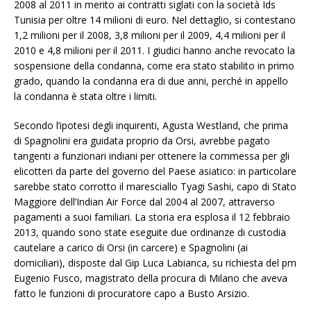
2008 al 2011 in merito ai contratti siglati con la società Ids
Tunisia per oltre 14 milioni di euro. Nel dettaglio, si contestano
1,2 milioni per il 2008, 3,8 milioni per il 2009, 4,4 milioni per il
2010 e 4,8 milioni per il 2011. I giudici hanno anche revocato la
sospensione della condanna, come era stato stabilito in primo
grado, quando la condanna era di due anni, perché in appello
la condanna è stata oltre i limiti.
Secondo l’ipotesi degli inquirenti, Agusta Westland, che prima
di Spagnolini era guidata proprio da Orsi, avrebbe pagato
tangenti a funzionari indiani per ottenere la commessa per gli
elicotteri da parte del governo del Paese asiatico: in particolare
sarebbe stato corrotto il maresciallo Tyagi Sashi, capo di Stato
Maggiore dell’Indian Air Force dal 2004 al 2007, attraverso
pagamenti a suoi familiari. La storia era esplosa il 12 febbraio
2013, quando sono state eseguite due ordinanze di custodia
cautelare a carico di Orsi (in carcere) e Spagnolini (ai
domiciliari), disposte dal Gip Luca Labianca, su richiesta del pm
Eugenio Fusco, magistrato della procura di Milano che aveva
fatto le funzioni di procuratore capo a Busto Arsizio.