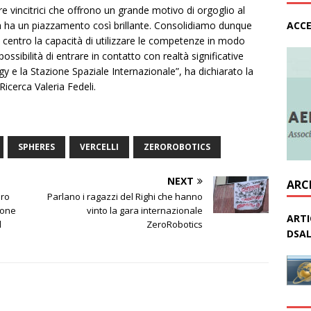
re vincitrici che offrono un grande motivo di orgoglio al
lia ha un piazzamento così brillante. Consolidiamo dunque
ACCE
l centro la capacità di utilizzare le competenze in modo
possibilità di entrare in contatto con realtà significative
 e la Stazione Spaziale Internazionale”, ha dichiarato la
 Ricerca Valeria Fedeli.
SPHERES
VERCELLI
ZEROROBOTICS
NEXT
ARC
oro
Parlano i ragazzi del Righi che hanno
ione
vinto la gara internazionale
ARTI
l
ZeroRobotics
DSAL