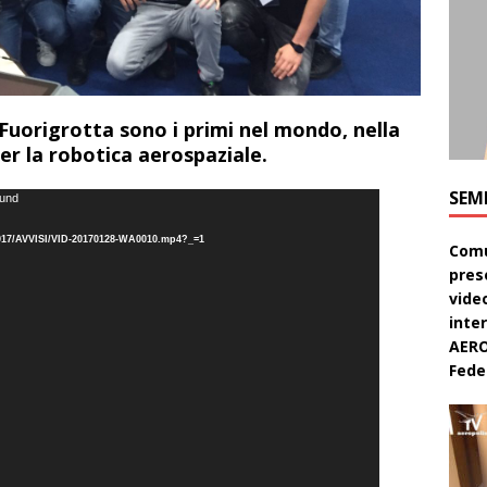
i Fuorigrotta sono i primi nel mondo, nella
r la robotica aerospaziale.
SEM
ound
16_2017/AVVISI/VID-20170128-WA0010.mp4?_=1
Comu
pres
video
inte
AERO
Feder