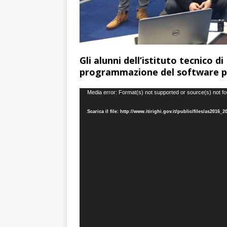
Gli alunni dell’istituto tecnico d
programmazione del software pe
Video
Media error: Format(s) not supported or source(s) not f
Player
Scarica il file: http://www.itirighi.gov.it/public/files/as20