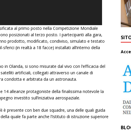
ssificata al primo posto nella Competizione Mondiale
ono posizionati al terzo posto. I partecipanti alla gara,
SIT
anno prodotto, modificato, condiviso, simulato e testato
-sferici (in realtà a 18 facce) installati all’interno della
A
cce
no in Olanda, si sono misurate dal vivo con l’efficacia del
elliti artificiali, collegati attraverso un canale di
ra condotta e arbitrata da un astronauta.
 le 14 alleanze protagoniste della finalissima notevole la
pegno investito sull’iniziativa aerospaziale.
apoli è presente con ben due squadre, una delle quali guida
ella quale fa parte anche l’Istituto di istruzione superiore
BLO