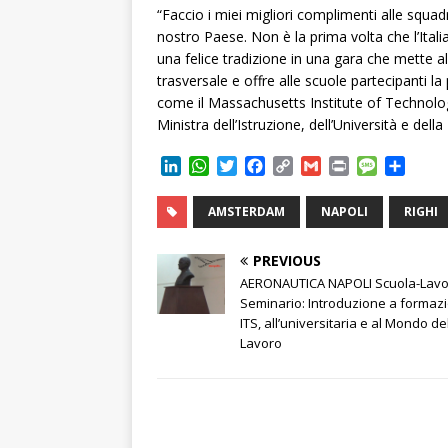
“Faccio i miei migliori complimenti alle squad
nostro Paese. Non è la prima volta che l’Ita
una felice tradizione in una gara che mette a
trasversale e offre alle scuole partecipanti la 
come il Massachusetts Institute of Technology
Ministra dell’Istruzione, dell’Università e della
L
W
T
F
C
G
P
M
C
i
h
w
a
o
m
r
e
o
n
a
i
c
p
a
i
s
n
AMSTERDAM
NAPOLI
RIGHI
k
t
t
e
y
i
n
s
d
e
s
t
b
L
l
t
a
i
PREVIOUS
d
A
e
o
i
g
v
AERONAUTICA NAPOLI Scuola-Lav
I
p
r
o
n
e
i
Seminario: Introduzione a formaz
n
p
k
k
d
ITS, all’universitaria e al Mondo de
i
Lavoro