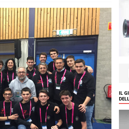
IL 
DEL