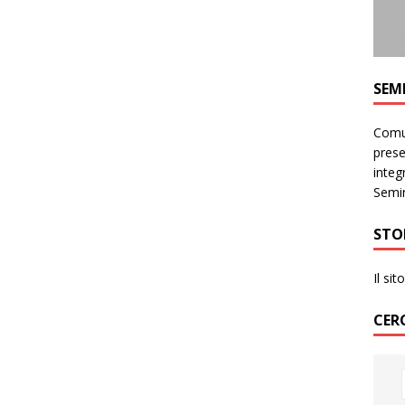
SEM
Comun
prese
integr
Semin
STO
Il si
CER