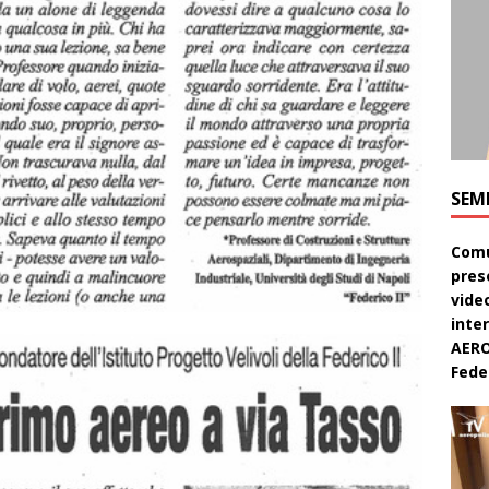
SEM
Comu
pres
video
inte
AERO
Feder