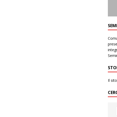
SEM
Comun
prese
integr
Semin
STO
Il si
CER