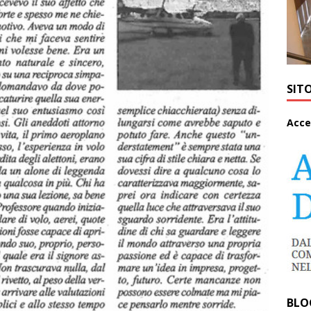
SIT
A
cce
BLO