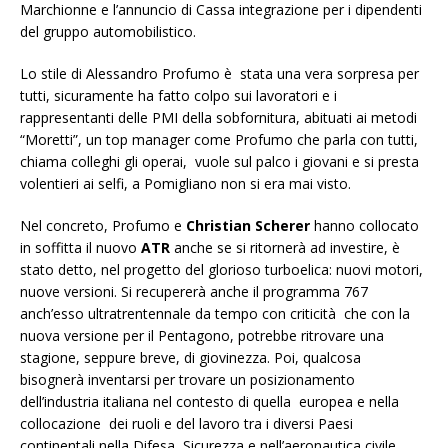
Marchionne e l’annuncio di Cassa integrazione per i dipendenti
del gruppo automobilistico.
Lo stile di Alessandro Profumo è stata una vera sorpresa per
tutti, sicuramente ha fatto colpo sui lavoratori e i
rappresentanti delle PMI della sobfornitura, abituati ai metodi
“Moretti”, un top manager come Profumo che parla con tutti,
chiama colleghi gli operai, vuole sul palco i giovani e si presta
volentieri ai selfi, a Pomigliano non si era mai visto.
Nel concreto, Profumo e
Christian Scherer
hanno collocato
in soffitta il nuovo
ATR
anche se si ritornerà ad investire, è
stato detto, nel progetto del glorioso turboelica: nuovi motori,
nuove versioni. Si recupererà anche il programma 767
anch’esso ultratrentennale da tempo con criticità che con la
nuova versione per il Pentagono, potrebbe ritrovare una
stagione, seppure breve, di giovinezza. Poi, qualcosa
bisognerà inventarsi per trovare un posizionamento
dell’industria italiana nel contesto di quella europea e nella
collocazione dei ruoli e del lavoro tra i diversi Paesi
continentali nella Difesa, Sicurezza e nell’aeronautica civile.