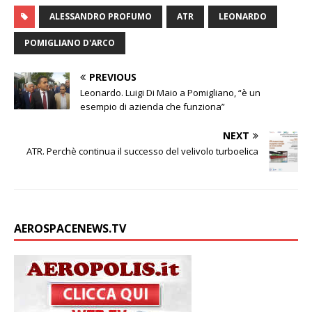
n
a
i
c
p
a
i
s
n
ALESSANDRO PROFUMO
ATR
LEONARDO
k
t
t
e
y
i
n
s
d
e
s
t
b
L
l
t
a
i
POMIGLIANO D'ARCO
d
A
e
o
i
g
v
I
p
r
o
n
e
i
PREVIOUS
n
p
k
k
d
Leonardo. Luigi Di Maio a Pomigliano, “è un
i
esempio di azienda che funziona”
NEXT
ATR. Perchè continua il successo del velivolo turboelica
AEROSPACENEWS.TV