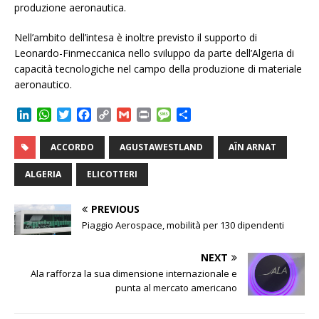
produzione aeronautica.
Nell’ambito dell’intesa è inoltre previsto il supporto di
Leonardo-Finmeccanica nello sviluppo da parte dell’Algeria di
capacità tecnologiche nel campo della produzione di materiale
aeronautico.
L
W
T
F
C
G
P
M
C
i
h
w
a
o
m
r
e
o
n
a
i
c
p
a
i
s
n
ACCORDO
AGUSTAWESTLAND
AÏN ARNAT
k
t
t
e
y
i
n
s
d
e
s
t
b
L
l
t
a
i
ALGERIA
ELICOTTERI
d
A
e
o
i
g
v
I
p
r
o
n
e
i
PREVIOUS
n
p
k
k
d
Piaggio Aerospace, mobilità per 130 dipendenti
i
NEXT
Ala rafforza la sua dimensione internazionale e
punta al mercato americano