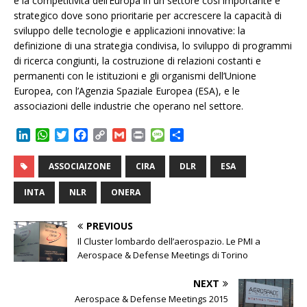
e la competitività dell’Europa in un settore così importante e
strategico dove sono prioritarie per accrescere la capacità di
sviluppo delle tecnologie e applicazioni innovative: la
definizione di una strategia condivisa, lo sviluppo di programmi
di ricerca congiunti, la costruzione di relazioni costanti e
permanenti con le istituzioni e gli organismi dell’Unione
Europea, con l’Agenzia Spaziale Europea (ESA), e le
associazioni delle industrie che operano nel settore.
L
W
T
F
C
G
P
M
C
i
h
w
a
o
m
r
e
o
n
a
i
c
p
a
i
s
n
ASSOCIAIZONE
CIRA
DLR
ESA
k
t
t
e
y
i
n
s
d
e
s
t
b
L
l
t
a
i
INTA
NLR
ONERA
d
A
e
o
i
g
v
I
p
r
o
n
e
i
PREVIOUS
n
p
k
k
d
Il Cluster lombardo dell’aerospazio. Le PMI a
i
Aerospace & Defense Meetings di Torino
NEXT
Aerospace & Defense Meetings 2015