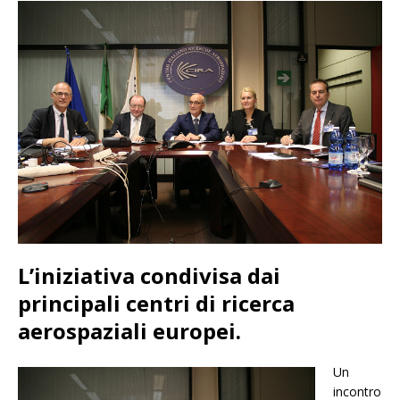
L’iniziativa condivisa dai
principali centri di ricerca
aerospaziali europei.
Un
incontro