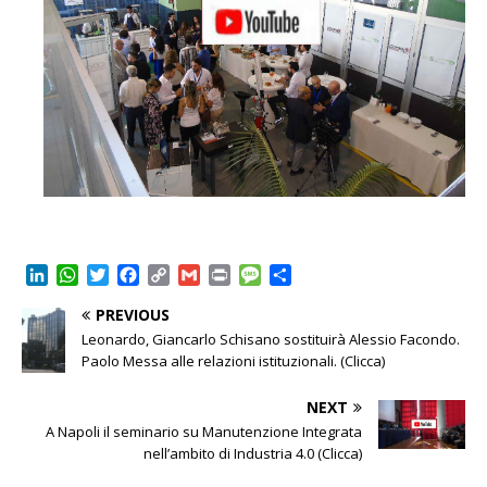
L
W
T
F
C
G
P
M
C
i
h
w
a
o
m
r
e
o
PREVIOUS
n
a
i
c
p
a
i
s
n
k
t
t
e
y
i
n
s
d
Leonardo, Giancarlo Schisano sostituirà Alessio Facondo.
e
s
t
b
L
l
t
a
i
Paolo Messa alle relazioni istituzionali. (Clicca)
d
A
e
o
i
g
v
I
p
r
o
n
e
i
NEXT
n
p
k
k
d
A Napoli il seminario su Manutenzione Integrata
i
nell’ambito di Industria 4.0 (Clicca)