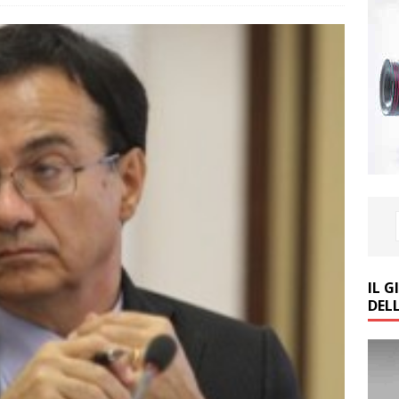
IL 
DEL