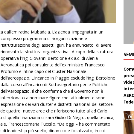
lata dall’emiratina Mubadala. L’azienda impegnata in un
complesso
programma di riorganizzazione e
ristrutturazione degli assett liguri, ha annunciato di avere
rinnovato la struttura organizzativa. A capo della struttura
SEM
operativa l’Ing. Giovanni Bertolone ex a.d. di Alenia
Aeronautica poi consulente dell’ex ministro Francesco
Comu
Profumo e infine capo del Cluster Nazionale
pres
dell’aerospazio. L’incarico in Piaggio esclude l’ing. Bertolone
video
dalla corso all’incarico di Sottosegretario per le Politiche
inte
dell’Aerospazio, il che conferma che il Governo non è
AERO
intenzionato a nominare figure che attualmente sono
Feder
espressione dei vari cluster e distretti nazionali del settore.
e quattro nuove aree che riferiscono tutte all’ad Carlo
o di quella finanziaria ci sarà Giulio Di Negro, quella tecnica,
iale, Francescomaria Tuccillo. “Da oggi – ha commentato
di leadership più snello, dinamico e focalizzato, in cui