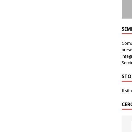
SEM
Comun
prese
integr
Semin
STO
Il si
CER