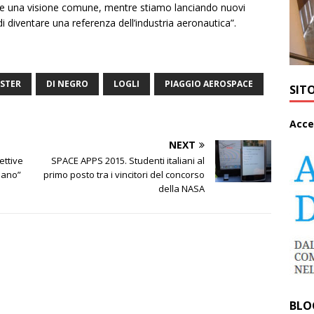
ide una visione comune, mentre stiamo lanciando nuovi
 di diventare una referenza dell’industria aeronautica”.
STER
DI NEGRO
LOGLI
PIAGGIO AEROSPACE
SIT
A
cce
NEXT
ettive
SPACE APPS 2015. Studenti italiani al
pano”
primo posto tra i vincitori del concorso
della NASA
BLO