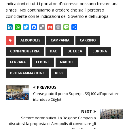
indicazioni di tutti i portatori d’interesse possano trovare una
sintesi. Noi continuiamo a credere che sia il percorso
coincidente con le indicazioni del Governo e dell’Europa.
L
W
T
F
C
G
P
M
C
i
h
w
a
o
m
r
e
o
n
a
i
c
p
a
i
s
n
AEROPOLIS
CAMPANIA
CARRINO
k
t
t
e
y
i
n
s
d
e
s
t
b
L
l
t
a
i
CONFINDUSTRIA
DAC
DE LUCA
EUROPA
d
A
e
o
i
g
v
I
p
r
o
n
e
i
FERRARA
LEPORE
NAPOLI
n
p
k
k
d
i
PROGRAMMAZIONE
RIS3
PREVIOUS
Consegnato il primo Superjet SSJ100 all’operatore
irlandese CityJet
NEXT
Settore Aeronautico. La Regione Campania
discuterà la proposta di Aeropolis di convocare gli