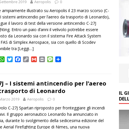
Settembre 2019
Aeropolis
0
ampiamente illustrato su Aeropolis il 23 marzo scorso (C-
 I sistemi antincendio per l’aereo da trasporto di Leonardo),
gue il lavoro di test della versione antincendio C-27J
ighting. Entro un paio d’anni il velivolo potrebbe essere
sto da Leonardo sia con il sistema Fire Attack System
 FAS di Simplex Aerospace, sia con quello di Scodev
onibile tra
[Leggi…]
W
T
F
C
G
P
M
C
h
w
a
o
m
r
e
o
a
i
c
p
a
i
s
n
t
t
e
y
i
n
s
d
s
t
b
L
l
t
a
i
7J – I sistemi antincendio per l’aereo
A
e
o
i
g
v
trasporto di Leonardo
IL 
p
r
o
n
e
i
DEL
 Marzo 2019
p
k
Aeropolis
k
0
d
i
livolo C-27J Spartan riproposto per fronteggiare gli incendi
ivi. Il gruppo aeronautico Leonardo ha annunciato in
ia, durante lo svolgimento della sedicesima edizione del
e Aerial Firefighting Europe di Nimes, una nuova