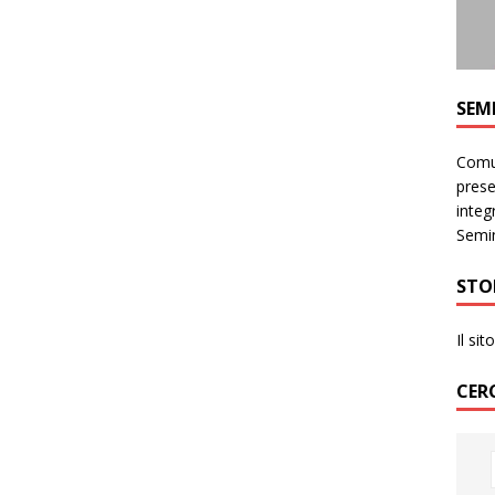
SEM
Comun
prese
integr
Semin
STO
Il si
CER