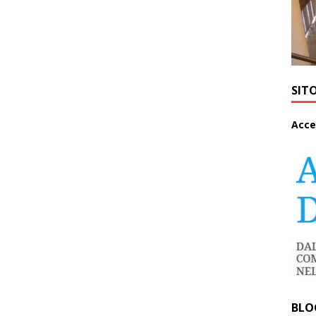
SIT
A
cce
BLO