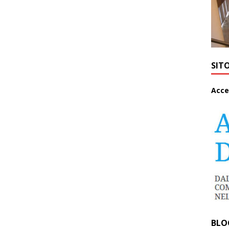
SIT
A
cce
BLO