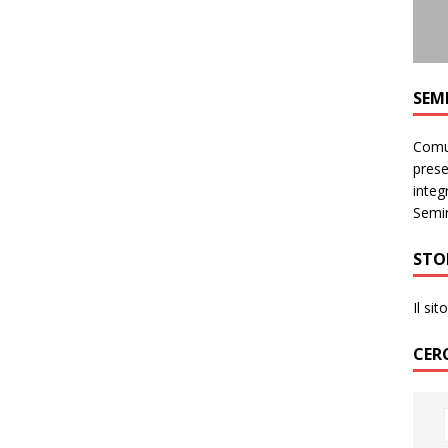
SEM
Comun
prese
integr
Semin
STO
Il si
CER