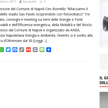
 Marzo 2017
Aeropolis
0
essore del Comune di Napoli Ciro Borriello “Rifacciamo il
 dello stadio San Paolo ricoprendolo con fotovoltaico” Tre
ate, convegni e meeting sui temi delle Energie e Fonti
abili e dell’Efficienza energetica, della Mobilità e del Riciclo.
sso dal Comune di Napoli e organizzato da ANEA,
nzia Napoletana Energia e Ambiente, l’evento si è svolto alla
a d’Oltremare dal 30
[Leggi…]
W
T
F
C
G
P
M
C
h
w
a
o
m
r
e
o
a
i
c
p
a
i
s
n
t
t
e
y
i
n
s
d
s
t
b
L
l
t
a
i
A
e
o
i
g
v
IL 
p
r
o
n
e
i
DEL
p
k
k
d
i