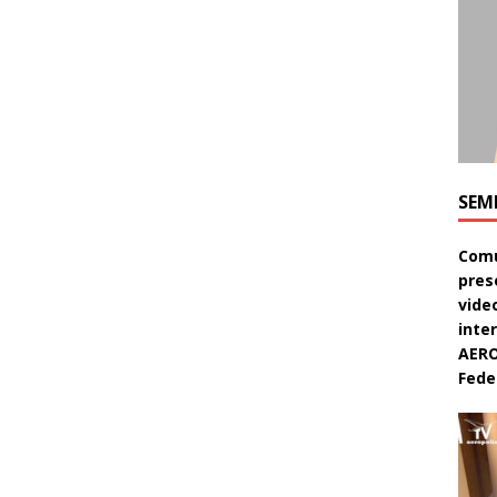
SEM
Comu
pres
video
inte
AERO
Feder