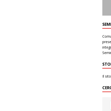
SEM
Comun
prese
integr
Semin
STO
Il si
CER