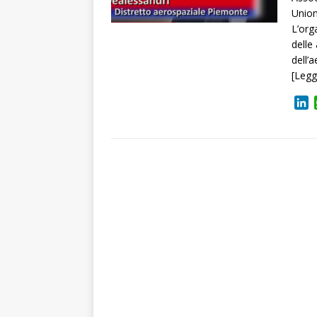
Union
L’org
delle 
dell’
[Legg
L
i
n
k
e
d
I
n