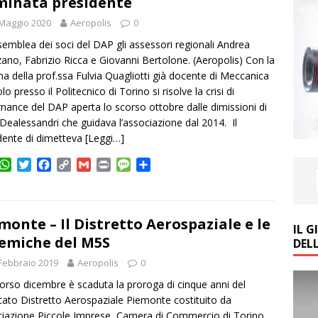
inata presidente
Maggio 2020
Aeropolis
0
ssemblea dei soci del DAP gli assessori regionali Andrea
ano, Fabrizio Ricca e Giovanni Bertolone. (Aeropolis) Con la
a della prof.ssa Fulvia Quagliotti già docente di Meccanica
lo presso il Politecnico di Torino si risolve la crisi di
nance del DAP aperta lo scorso ottobre dalle dimissioni di
ealessandri che guidava l’associazione dal 2014. Il
dente di dimetteva
[Leggi…]
W
T
F
C
G
P
M
C
h
w
a
o
m
r
e
o
a
i
c
p
a
i
s
n
t
t
e
y
i
n
s
d
s
t
b
L
l
t
a
i
monte – Il Distretto Aerospaziale e le
IL 
A
e
o
i
g
v
emiche del M5S
DEL
p
r
o
n
e
i
Febbraio 2019
p
k
k
Aeropolis
0
d
i
orso dicembre è scaduta la proroga di cinque anni del
ato Distretto Aerospaziale Piemonte costituito da
iazione Piccole Imprese, Camera di Commercio di Torino,