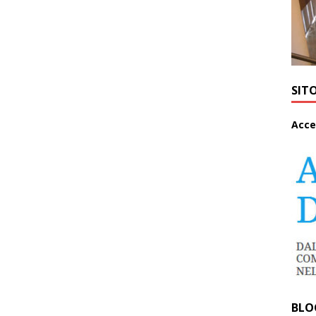
SIT
A
cce
BLO