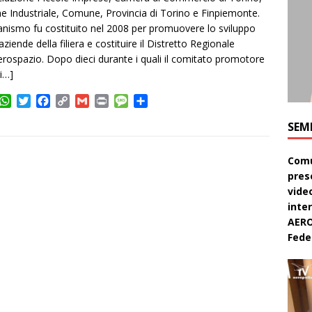
e Industriale, Comune, Provincia di Torino e Finpiemonte.
anismo fu costituito nel 2008 per promuovere lo sviluppo
aziende della filiera e costituire il Distretto Regionale
aerospazio. Dopo dieci durante i quali il comitato promotore
i…]
W
T
F
C
G
P
M
C
h
w
a
o
m
r
e
o
SEM
a
i
c
p
a
i
s
n
t
t
e
y
i
n
s
d
s
t
b
L
l
t
a
i
Comu
A
e
o
i
g
v
pres
p
r
o
n
e
i
video
p
k
k
d
inte
i
AERO
Feder