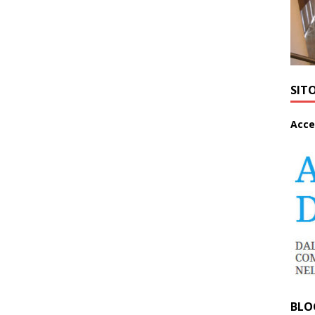
SIT
A
cce
BLO