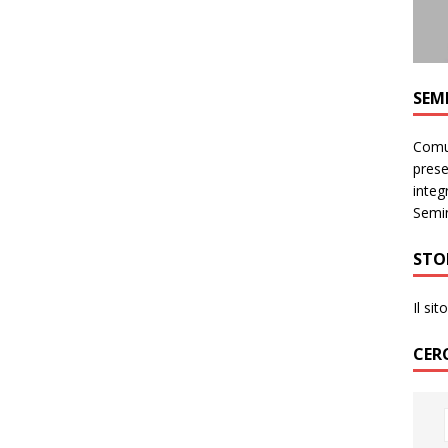
SEM
Comun
prese
integr
Semin
STO
Il si
CER