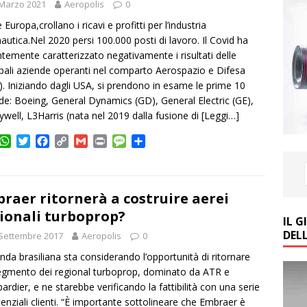
 Marzo 2021
Aeropolis
0
Europa,crollano i ricavi e profitti per l’industria
autica.Nel 2020 persi 100.000 posti di lavoro. Il Covid ha
temente caratterizzato negativamente i risultati delle
ipali aziende operanti nel comparto Aerospazio e Difesa
. Iniziando dagli USA, si prendono in esame le prime 10
de: Boeing, General Dynamics (GD), General Electric (GE),
well, L3Harris (nata nel 2019 dalla fusione di
[Leggi…]
W
T
F
C
G
P
M
C
h
w
a
o
m
r
e
o
a
i
c
p
a
i
s
n
t
t
e
y
i
n
s
d
s
t
b
L
l
t
a
i
raer ritornerà a costruire aerei
A
e
o
i
g
v
ionali turboprop?
IL 
p
r
o
n
e
i
DEL
Settembre 2017
p
k
k
Aeropolis
0
d
i
enda brasiliana sta considerando l’opportunità di ritornare
egmento dei regional turboprop, dominato da ATR e
rdier, e ne starebbe verificando la fattibilità con una serie
tenziali clienti. “È importante sottolineare che Embraer è