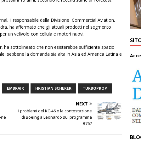
nal, il responsabile della Divisione Commercial Aviation,
ndra, ha affermato che gli attuali prodotti nel segmento
er un velivolo con cellula e motori nuovi.
SIT
r, ha sottolineato che non esisterebbe sufficiente spazio
le, sebbene la domanda sia alta in Asia ed America Latina e
A
cce
EMBRAIR
HRISTIAN SCHERER
TURBOPROP
NEXT
I problemi del KC-46 e la contestazione
one
di Boeing a Leonardo sul programma
B767
BLO