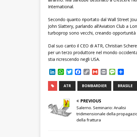
International.
Secondo quanto riportato dal Wall Street Jour
John Slattery, parlando all’Aviation Club a Lo
turboprop sono vecchi, creando opportunità p
Dal suo canto il CEO di ATR, Christian Schere
per un terzo produttore nel mondo occidenta
stia ricrescendo negli USA.
L
W
T
F
C
G
P
M
C
i
h
w
a
o
m
r
e
o
n
a
i
c
p
a
i
s
n
ATR
BOMBARDIER
BRASILE
k
t
t
e
y
i
n
s
d
e
s
t
b
L
l
t
a
i
PREVIOUS
d
A
e
o
i
g
v
Salerno. Seminario: Analisi
I
p
r
o
n
e
i
tridimensionale della propagazi
n
p
k
k
d
della frattura
i