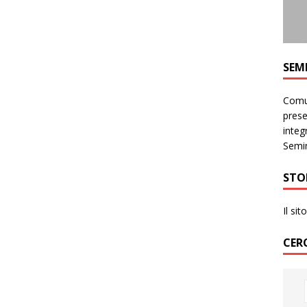
SEM
Comun
prese
integr
Semin
STO
Il si
CER