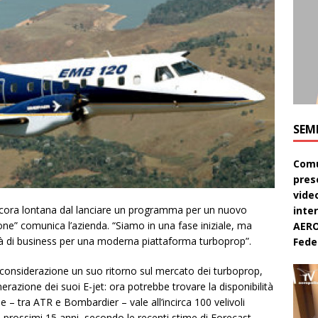
SEM
Comu
pres
video
ncora lontana dal lanciare un programma per un nuovo
inte
ione” comunica l’azienda. “Siamo in una fase iniziale, ma
AERO
ità di business per una moderna piattaforma turboprop”.
Feder
considerazione un suo ritorno sul mercato dei turboprop,
razione dei suoi E-jet: ora potrebbe trovare la disponibilità
he – tra ATR e Bombardier – vale all’incirca 100 velivoli
 prossimi 15 anni, secondo le recenti stime di Forecast