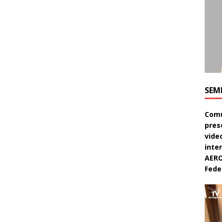
SEM
Comu
pres
video
inte
AERO
Feder