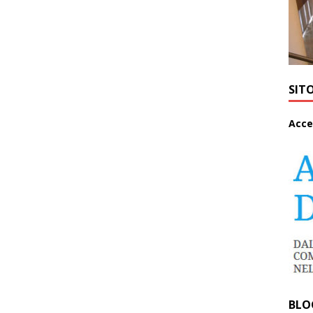
SIT
A
cce
BLO