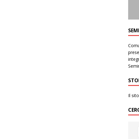
SEM
Comun
prese
integr
Semin
STO
Il si
CER