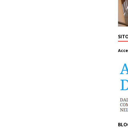
SIT
A
cce
BLO