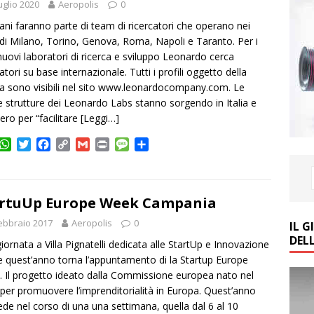
uglio 2020
Aeropolis
0
vani faranno parte di team di ricercatori che operano nei
di Milano, Torino, Genova, Roma, Napoli e Taranto. Per i
nuovi laboratori di ricerca e sviluppo Leonardo cerca
atori su base internazionale. Tutti i profili oggetto della
ca sono visibili nel sito www.leonardocompany.com. Le
 strutture dei Leonardo Labs stanno sorgendo in Italia e
tero per “facilitare
[Leggi…]
W
T
F
C
G
P
M
C
h
w
a
o
m
r
e
o
a
i
c
p
a
i
s
n
t
t
e
y
i
n
s
d
s
t
b
L
l
t
a
i
rtuUp Europe Week Campania
A
e
o
i
g
v
ebbraio 2017
Aeropolis
0
IL 
p
r
o
n
e
i
DEL
p
k
k
d
iornata a Villa Pignatelli dedicata alle StartUp e Innovazione
i
 quest’anno torna l’appuntamento di la Startup Europe
 Il progetto ideato dalla Commissione europea nato nel
per promuovere l’imprenditorialità in Europa. Quest’anno
de nel corso di una una settimana, quella dal 6 al 10