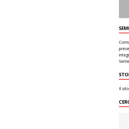
SEM
Comun
prese
integr
Semin
STO
Il si
CER