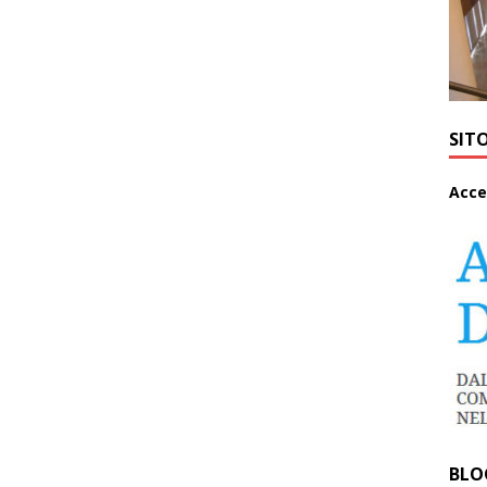
SIT
A
cce
BLO