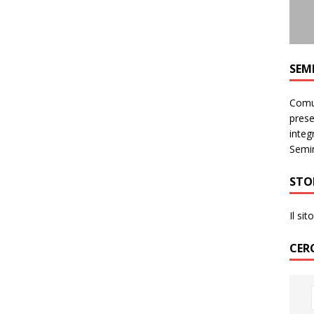
SEM
Comun
prese
integr
Semin
STO
Il si
CER