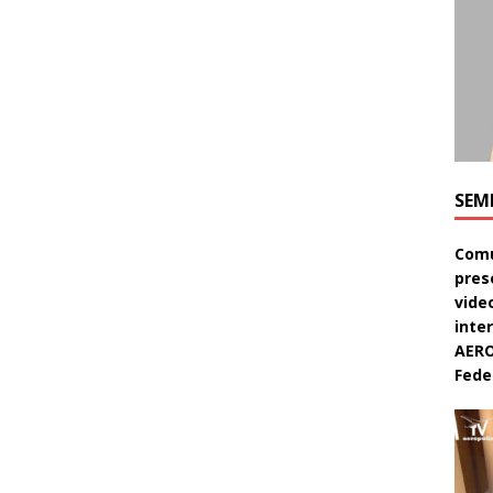
SEM
Comu
pres
video
inte
AERO
Feder