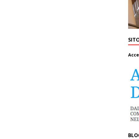
SIT
A
cce
BLO