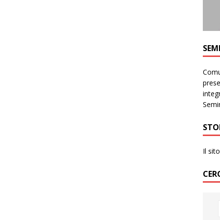
SEM
Comun
prese
integr
Semin
STO
Il si
CER