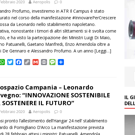
Febbraio 2020
Aeropolis
0
andro Profumo, investiremo in ATR Il Campus è stato
urato nel corso della manifestazione #InnovarePerCrescere
ssa da Leonardo nello stabilimento napoletano.
iativa, nonostante i timori di altri slittamenti si è svolta come
sto, e ha visto la partecipazione dei Ministri Luigi Di Maio,
no Patuanelli, Gaetano Manfredi, Enzo Amendola oltre a
i De Gennaro e Alessandro Profumo. A un anno
[Leggi…]
W
T
F
C
G
P
M
C
h
w
a
o
m
r
e
o
a
i
c
p
a
i
s
n
t
t
e
y
i
n
s
d
s
t
b
L
l
t
a
i
ospazio Campania – Leonardo
A
e
o
i
g
v
vegno: “INNOVAZIONE SOSTENIBILE
IL 
p
r
o
n
e
i
 SOSTENERE IL FUTURO”
DEL
p
k
k
d
i
Febbraio 2020
Aeropolis
0
asi pronto l’allestimento dell’Hangar 24 nell’ stabilimento
rdo di Pomigliano D’Arco La manifestazione prevista
di 28 febbraio attesi i ministri: Patuanelli, Amendola,