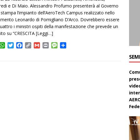
edi e Di Maio. Alessandro Profumo presenterà al Governo
a stampa l’impianto dell’AeroTech Campus realizzato nello
limento Leonardo di Pomigliano D’Arco. Dovrebbero essere
uattro i ministri ospiti della manifestazione che prevede un
tito su “CRESCITA
[Leggi…]
W
T
F
C
G
P
M
C
h
w
a
o
m
r
e
o
SEM
a
i
c
p
a
i
s
n
t
t
e
y
i
n
s
d
s
t
b
L
l
t
a
i
Comu
A
e
o
i
g
v
pres
p
r
o
n
e
i
video
p
k
k
d
inte
i
AERO
Feder