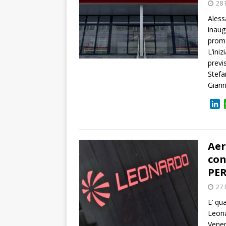
28 
Aless
inaug
promo
L’iniz
previ
Stefa
Giann
L
i
n
k
e
Aer
d
con
I
PER
n
27 
E’ qu
Leona
Vener