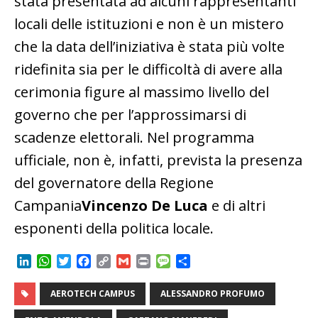
stata presentata ad alcuni rappresentanti
locali delle istituzioni e non è un mistero
che la data dell’iniziativa è stata più volte
ridefinita sia per le difficoltà di avere alla
cerimonia figure al massimo livello del
governo che per l’approssimarsi di
scadenze elettorali. Nel programma
ufficiale, non è, infatti, prevista la presenza
del governatore della Regione
Campania
Vincenzo De Luca
e di altri
esponenti della politica locale.
L
W
T
F
C
G
P
M
C
i
h
w
a
o
m
r
e
o
n
a
i
c
p
a
i
s
n
AEROTECH CAMPUS
ALESSANDRO PROFUMO
k
t
t
e
y
i
n
s
d
e
s
t
b
L
l
t
a
i