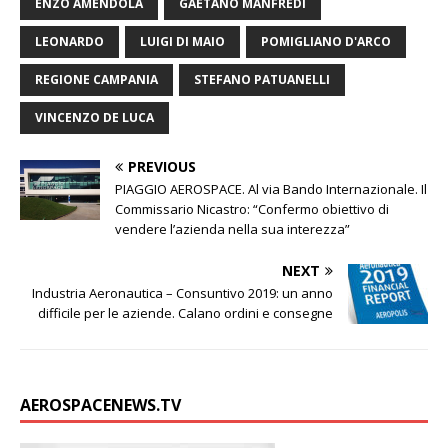
ENZO AMENDOLA
GAETANO MANFREDI
d
A
e
o
i
g
v
I
p
r
o
n
e
i
LEONARDO
LUIGI DI MAIO
POMIGLIANO D'ARCO
n
p
k
k
d
i
REGIONE CAMPANIA
STEFANO PATUANELLI
VINCENZO DE LUCA
PREVIOUS
PIAGGIO AEROSPACE. Al via Bando Internazionale. Il
Commissario Nicastro: “Confermo obiettivo di
vendere l’azienda nella sua interezza”
NEXT
Industria Aeronautica – Consuntivo 2019: un anno
difficile per le aziende. Calano ordini e consegne
AEROSPACENEWS.TV