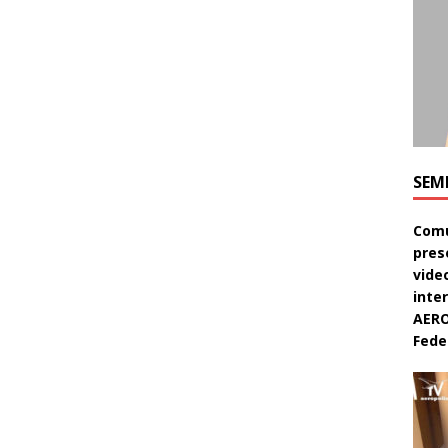
SEM
Comu
pres
video
inte
AERO
Feder