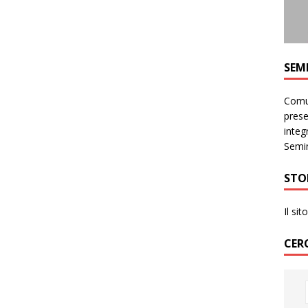
SEM
Comun
prese
integr
Semin
STO
Il si
CER