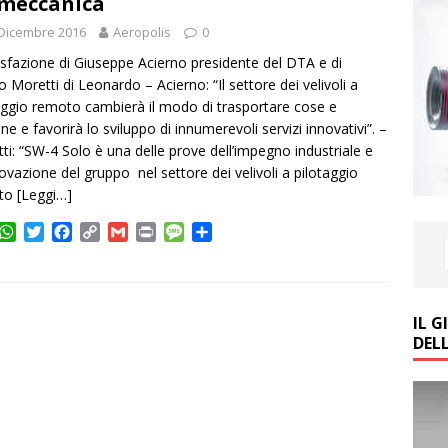
meccanica
Dicembre 2016
Aeropolis
0
sfazione di Giuseppe Acierno presidente del DTA e di
 Moretti di Leonardo – Acierno: “Il settore dei velivoli a
aggio remoto cambierà il modo di trasportare cose e
ne e favorirà lo sviluppo di innumerevoli servizi innovativi”. –
ti: “SW-4 Solo è una delle prove dell’impegno industriale e
novazione del gruppo nel settore dei velivoli a pilotaggio
to
[Leggi…]
W
T
F
C
G
P
M
C
h
w
a
o
m
r
e
o
a
i
c
p
a
i
s
n
t
t
e
y
i
n
s
d
s
t
b
L
l
t
a
i
IL 
A
e
o
i
g
v
DEL
p
r
o
n
e
i
p
k
k
d
i