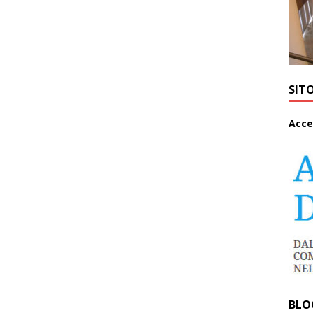
SIT
A
cce
BLO