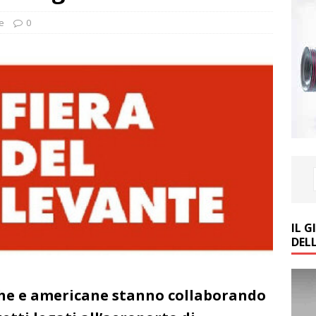
e
0
IL 
DEL
iche e americane stanno collaborando