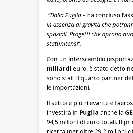
“Dalla Puglia –
ha concluso l’as
in assenza di gravità che potrann
spaziali. Progetti che aprono nu
statunitensi
”.
Con un interscambio (esportazi
miliardi
euro, è stato detto ne
sono stati il quarto partner del
le importazioni.
Il settore più rilevante è l’aer
investirà in
Puglia
anche la
GE
94,5 milioni di euro totali. Il p
ricerca (per oltre 29,2 milioni d