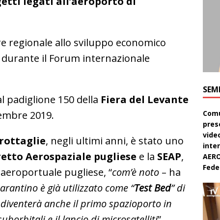
etti legati all’aeroporto di
ore regionale allo sviluppo economico
ta durante il Forum internazionale
SEM
l padiglione 150 della
Fiera del Levante
ttembre 2019.
Comu
pres
video
rottaglie
, negli ultimi anni, è stato uno
inte
retto Aerospaziale pugliese
e la
SEAP
,
AERO
Feder
 aeroportuale pugliese, “
com’è noto
– ha
tarantino è già utilizzato come “
Test Bed
” di
 diventerà anche il primo spazioporto in
suborbitali e il lancio di microsatelliti
”.