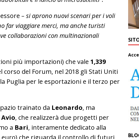
sessore
– si aprono nuovi scenari per i voli
o far viaggiare merci, ma anche turisti
ove collaborazioni con multinazionali
SIT
A
cce
oni più importazioni) che vale
1,339
l corso del Forum, nel 2018 gli Stati Uniti
la Puglia per le esportazioni e il terzo per
ospazio trainato da
Leonardo
, ma
 Avio
, che realizzerà due progetti per
rimo a
Bari
, interamente dedicato alla
BLO
i euro) che riguarda il controllo di futuri