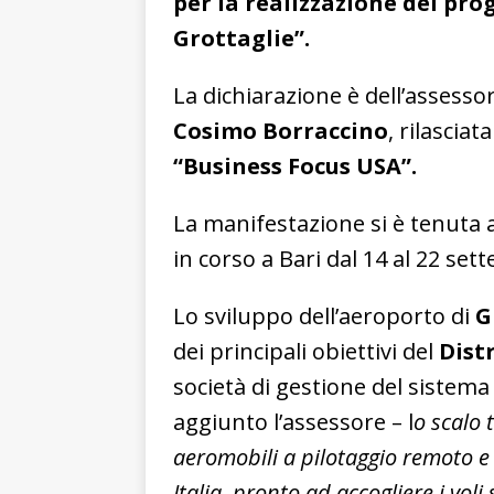
per la realizzazione dei prog
Grottaglie”.
La dichiarazione è dell’assess
Cosimo Borraccino
, rilascia
“Business Focus USA”.
La manifestazione si è tenuta a
in corso a Bari dal 14 al 22 se
Lo sviluppo dell’aeroporto di
G
dei principali obiettivi del
Dist
società di gestione del sistema
aggiunto l’assessore – l
o scalo 
aeromobili a pilotaggio remoto e
Italia, pronto ad accogliere i voli 