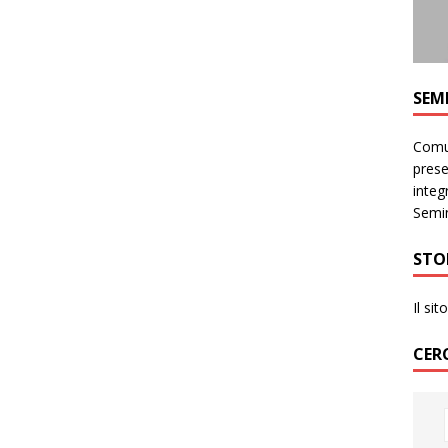
SEM
Comun
prese
integr
Semin
STO
Il si
CER