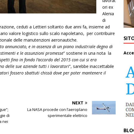
lavorat
ori ex
Alenia
di
azione, ceduti a Lettieri soltanto due anni fa, insieme ad
rio valore logistico sullo scalo napoletano, per contribuire
SIT
azionale delle manutenzioni aeronautiche.
nto annunciato, e in assenza di un piano industriale degno di
A
cce
estimenti e le assunzioni promesse
” sostiene in una nota la
etti fino in fondo l’accordo del 2015 con cui si era
delle sue aziende tutti i lavoratori
”, sarebbe inaccettabile
atori fossero sbattuti chissà dove per poter mantenere il
NEXT
gue”;
La NASA procede con l’aeroplano
gie di
sperimentale elettrico
a nei
BLO