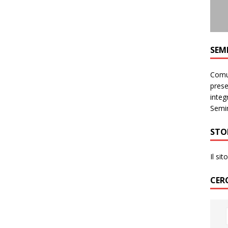
SEM
Comun
prese
integr
Semin
STO
Il si
CER