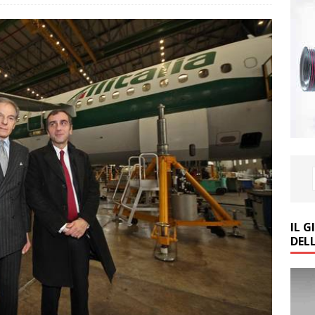
IL 
DEL