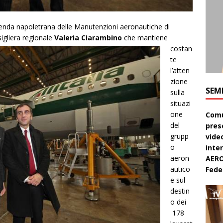
azienda napoletrana delle Manutenzioni aeronautiche di
igliera regionale
Valeria Ciarambino
che mantiene
costan
te
l’atten
zione
SEM
sulla
situazi
one
Comu
del
pres
grupp
video
o
inte
aeron
AERO
autico
Feder
e sul
destin
o dei
178