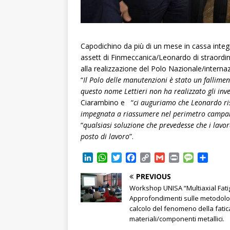
Capodichino da più di un mese in cassa integr
assett di Finmeccanica/Leonardo di straordina
alla realizzazione del Polo Nazionale/intern
“
Il Polo delle manutenzioni è stato un fallime
questo nome Lettieri non ha realizzato gli inv
Ciarambino e “
ci auguriamo che Leonardo risp
impegnata a riassumere nel perimetro campano 
“
qualsiasi soluzione che prevedesse che i lavor
posto di lavoro
”.
L
W
T
F
C
G
P
M
C
i
h
w
a
o
m
r
e
o
PREVIOUS
n
a
i
c
p
a
i
s
n
k
t
t
e
y
i
n
s
d
Workshop UNISA “Multiaxial Fati
e
s
t
b
L
l
t
a
i
Approfondimenti sulle metodolo
d
A
e
o
i
g
v
calcolo del fenomeno della fatic
I
p
r
o
n
e
i
materiali/componenti metallici.
n
p
k
k
d