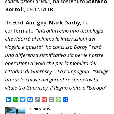
cancellazioni di voli”,
ha sostenuto
Stefano
Bortoli
, CEO di
ATR.
Il CEO di
Aurign
y,
Mark Darby
, ha
confermato: “
introdurremo una tecnologia
che ridurrà al minimo le interruzioni del
viaggio e questo” ha concluso Darby “ sarà
una differenza significativa sia per le nostre
operazioni di volo che per la mobilità dei
cittadini di Guernsey “. La compagnia “svolge
un ruolo chiave nel garantire connettività
vitale tra Guernsey, il Regno Unito e l’Europa
”.
L
W
T
F
C
G
P
M
C
i
h
w
a
o
m
r
e
o
PREVIOUS
n
a
i
c
p
a
i
s
n