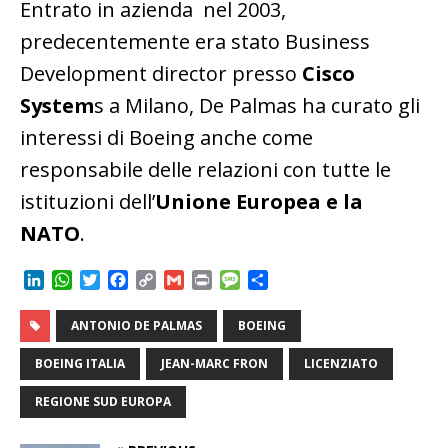
Entrato in azienda nel 2003,
predecentemente era stato Business
Development director presso
Cisco
System
s a Milano, De Palmas ha curato gli
interessi di Boeing anche come
responsabile delle relazioni con tutte le
istituzioni dell’
Unione Europea e la
NATO
.
L
W
T
F
C
G
P
M
C
i
h
w
a
o
m
r
e
o
n
a
i
c
p
a
i
s
n
ANTONIO DE PALMAS
BOEING
k
t
t
e
y
i
n
s
d
e
s
t
b
L
l
t
a
i
BOEING ITALIA
JEAN-MARC FRON
LICENZIATO
d
A
e
o
i
g
v
I
p
r
o
n
e
i
REGIONE SUD EUROPA
n
p
k
k
d
i