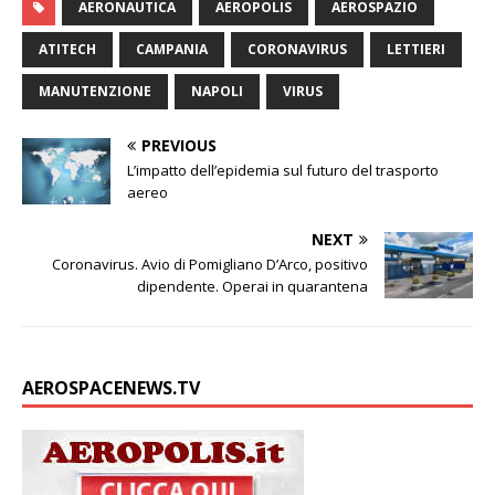
n
a
i
c
p
a
i
s
n
AERONAUTICA
AEROPOLIS
AEROSPAZIO
k
t
t
e
y
i
n
s
d
e
s
t
b
L
l
t
a
i
ATITECH
CAMPANIA
CORONAVIRUS
LETTIERI
d
A
e
o
i
g
v
I
p
r
o
n
e
i
MANUTENZIONE
NAPOLI
VIRUS
n
p
k
k
d
i
PREVIOUS
L’impatto dell’epidemia sul futuro del trasporto
aereo
NEXT
Coronavirus. Avio di Pomigliano D’Arco, positivo
dipendente. Operai in quarantena
AEROSPACENEWS.TV