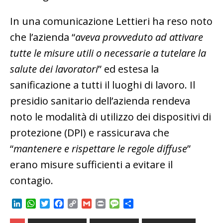
In una comunicazione Lettieri ha reso noto
che l’azienda “
aveva provveduto ad attivare
tutte le misure utili o necessarie a tutelare la
salute dei lavoratori
” ed estesa la
sanificazione a tutti il luoghi di lavoro. Il
presidio sanitario dell’azienda rendeva
noto le modalità di utilizzo dei dispositivi di
protezione (DPI) e rassicurava che
“
mantenere e rispettare le regole diffuse
”
erano misure sufficienti a evitare il
contagio.
L
W
T
F
C
G
P
M
C
i
h
w
a
o
m
r
e
o