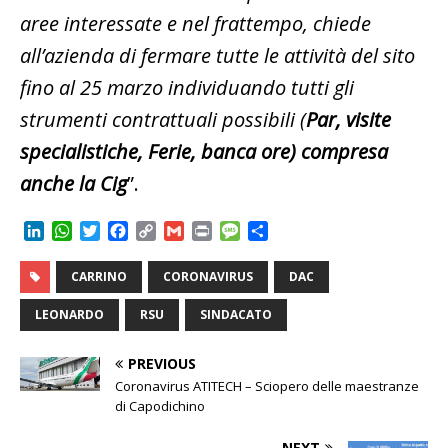
aree interessate e nel frattempo, chiede
all’azienda di fermare tutte le attività del sito
fino al 25 marzo individuando tutti gli
strumenti contrattuali possibili (
Par, visite
specialistiche, Ferie, banca ore) compresa
anche la Cig
”.
L
W
T
F
C
G
P
M
C
i
h
w
a
o
m
r
e
o
n
a
i
c
p
a
i
s
n
CARRINO
CORONAVIRUS
DAC
k
t
t
e
y
i
n
s
d
e
s
t
b
L
l
t
a
i
LEONARDO
RSU
SINDACATO
d
A
e
o
i
g
v
I
p
r
o
n
e
i
PREVIOUS
n
p
k
k
d
Coronavirus ATITECH – Sciopero delle maestranze
i
di Capodichino
NEXT