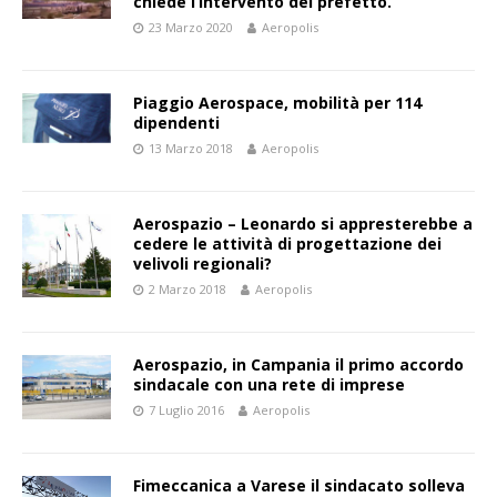
chiede l’intervento del prefetto.
23 Marzo 2020
Aeropolis
Piaggio Aerospace, mobilità per 114
dipendenti
13 Marzo 2018
Aeropolis
Aerospazio – Leonardo si appresterebbe a
cedere le attività di progettazione dei
velivoli regionali?
2 Marzo 2018
Aeropolis
Aerospazio, in Campania il primo accordo
sindacale con una rete di imprese
7 Luglio 2016
Aeropolis
Fimeccanica a Varese il sindacato solleva